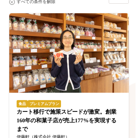
すべての条件を解除
食品
プレミアムプラン
カート移行で施策スピードが激変。創業
160年の和菓子店が売上177%を実現する
まで
伊藤軒（株式会社 伊藤軒）