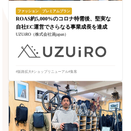
ファッション
プレミアムプラン
ROAS約5,000%のコロナ特需後、堅実な
自社EC運営でさらなる事業成長を達成
UZUiRO（株式会社渦japan）
販路拡大
ショップリニューアル
集客