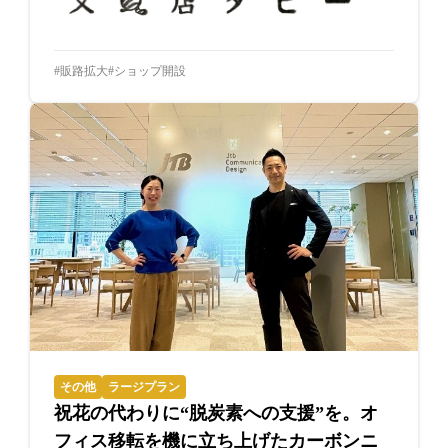
販路拡大
ショップ開設
その他
ラージプラン
祝花の代わりに“脱炭素への支援”を。オ
フィス移転を機に立ち上げたカーボンニ