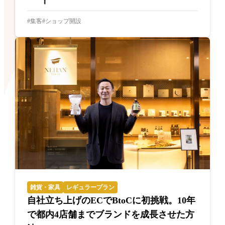
集客
ショップ開設
雑貨・家具
レギュラープラン
自社立ち上げのECでBtoCに初挑戦。10年
で都内4店舗までブランドを成長させた方