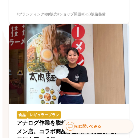
ブランディング
卸販売
ショップ開設
BtoB販路整備
食品
レギュラープラン
アナログ作業を脱却した創業70年のラー
AIに聞いてみる
メン店。コラボ商品が数時間で完売、新