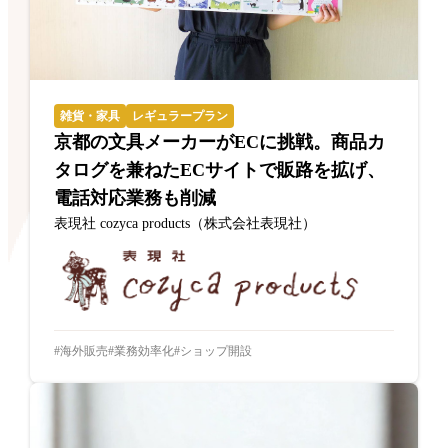
雑貨・家具
レギュラープラン
京都の文具メーカーがECに挑戦。商品カ
タログを兼ねたECサイトで販路を拡げ、
電話対応業務も削減
表現社 cozyca products（株式会社表現社）
海外販売
業務効率化
ショップ開設