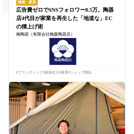
雑貨・家具
広告費ゼロでSNSフォロワー8.5万。陶器
店4代目が家業を再生した「地道な」EC
の積上げ術
梅陶器（有限会社梅森陶器店）
ブランディング
販路拡大
集客
ショップ開設