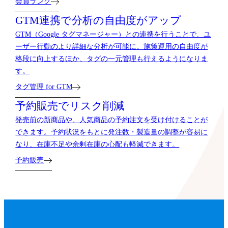
会員ランク
GTM連携で分析の自由度がアップ
GTM（Google タグマネージャー）との連携を行うことで、ユ
ーザー行動のより詳細な分析が可能に。施策運用の自由度が
格段に向上するほか、タグの一元管理も行えるようになりま
す。
タグ管理 for GTM
予約販売でリスク削減
発売前の新商品や、人気商品の予約注文を受け付けることが
できます。予約状況をもとに発注数・製造量の調整が容易に
なり、在庫不足や余剰在庫の心配も軽減できます。
予約販売