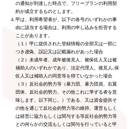
の通知が到達した時点で、フリープランの利用契
約が成立するものとします。
甲は、利用希望者が、以下の各号のいずれかの事
由に該当する場合は、利用の申し込みを拒否する
ことがあります。
（１）甲に提供された登録情報の全部又は一部に
つき虚偽、誤記又は記載漏れがあった場合
（２）未成年者、成年被後見人、被保佐人又は被
補助人のいずれかであり、法定代理人、後見人､保
佐人又は補助人の同意等を得ていなかった場合
（３）反社会的勢力等（暴力団、暴力団員、右翼
団体、反社会的勢力、その他これに準ずる者を意
味します。以下同じ。）である、又は資金提供そ
の他を通じて反社会的勢力等の維持、運営もしく
は経営に協力もしくは関与する等反社会的勢力等
との何らかの交流もしくは関与を行っていると甲