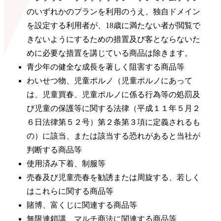
のいずれかのプランを利用のうえ、独自ドメイン
を設定する利用者が、18歳に満たない者が閲覧で
きないようにするための措置及び客とならないた
めに必要な措置を講じている商品は除きます。
青少年の健全な成長を著しく阻害する商品等
わいせつ物、児童ポルノ（児童ポルノにあって
は、児童買春、児童ポルノに係る行為等の処罰及
び児童の保護等に関する法律（平成１１年５月２
６日法律第５２号）第２条第３項に定義されるも
の）に該当、または該当する恐れがあると当社が
判断する商品等
使用済み下着、制服等
売春及び児童売春を勧誘または周旋する、若しく
はこれらに関する商品等
賭博、富くじに関連する商品等
無限連鎖講、マルチ商法に関連する商品等