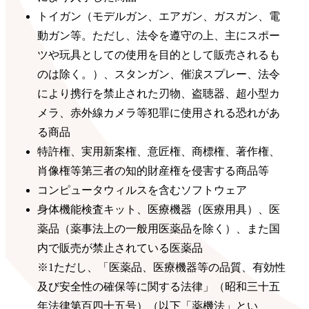
トイガン（モデルガン、エアガン、ガスガン、電
動ガン等。ただし、法令を遵守の上、主にスポー
ツや玩具としての使用を目的として販売されるも
のは除く。）、スタンガン、催涙スプレー、法令
により携行を禁止された刃物、盗聴器、超小型カ
メラ、赤外線カメラ等犯罪に使用される恐れがあ
る商品
特許権、実用新案権、意匠権、商標権、著作権、
肖像権等第三者の知的財産権を侵害する商品等
コンピュータウィルスを含むソフトウェア
身体機能検査キット、医療機器（医療用具）、医
薬品（薬事法上の一般用医薬品を除く）、また国
内で販売が禁止されている医薬品
※1ただし、「医薬品、医療機器等の品質、有効性
及び安全性の確保等に関する法律」（昭和三十五
年法律第百四十五号）（以下「薬機法」とい