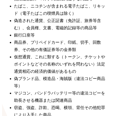
たばこ、ニコチンが含まれる電子たばこ、リキッ
ド（電子たばこの喫煙具は除く）
偽造された通貨、公正証書（免許証、旅券等含
む）、会員権、文書、電磁的記録等の商品等
銀行口座等
商品券、プリペイドカード、印紙、切手、回数
券、その他の有価証券等の金券類
仮想通貨、これに類する（トークン、チケットや
ポイントなどその名称のいずれを問わない）法定
通貨相応の経済的価値があるもの
偽ブランド品、模造品・海賊版（違法コピー商品
等）
マジコン、パンドラバッテリー等の違法コピーを
助長させる機器または関連商品
窃盗、強盗、詐欺、恐喝、横領、背任その他犯罪
により入手した商品