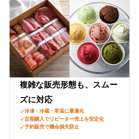
複雑な販売形態も、
スムー
ズに対応
冷凍・冷蔵・常温に最適化
✓
定期購入でリピーター売上を安定化
✓
予約販売で機会損失防止
✓