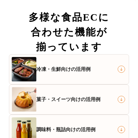
多様な
食品ECに
合わせた機能が
揃っています
冷凍・生鮮
向けの活用例
菓子・スイーツ
向けの活用例
調味料・瓶詰
向けの活用例