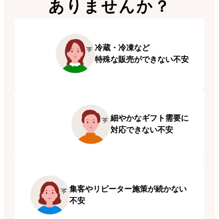
ありませんか？
冷蔵・
冷凍など
特殊な販売が
できない
不安
細やかな
ギフト需要に
対応できない
不安
集客や
リピーター施策が
続かない
不安