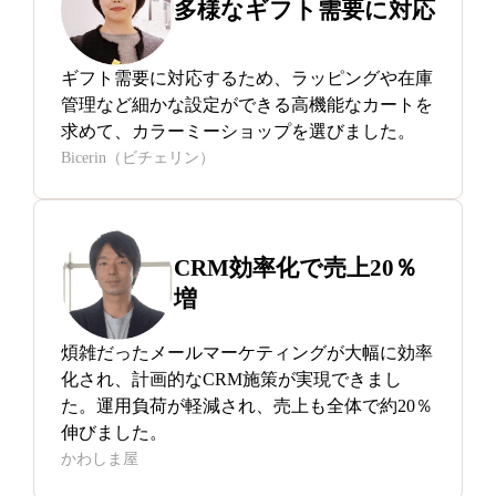
多様な
ギフト需要に
対応
ギフト需要に対応するため、ラッピングや在庫
管理など細かな設定ができる高機能なカートを
求めて、カラーミーショップを選びました。
Bicerin（ビチェリン）
CRM効率化で
売上20％
増
煩雑だったメールマーケティングが大幅に効率
化され、計画的なCRM施策が実現できまし
た。運用負荷が軽減され、売上も全体で約20％
伸びました。
かわしま屋