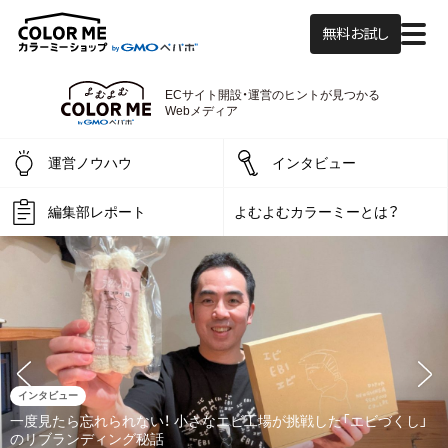
無料お試し
よむよむカラーミ
ECサイト開設・運営の
ヒントが見つかる
Webメディア
運営ノウハウ
インタビュー
編集部レポート
よむよむカラーミーとは？
インタビュー
一度見たら忘れられない！ 小さなエビ工場が挑戦した「エビづくし」
のリブランディング秘話