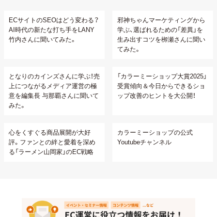
ECサイトのSEOはどう変わる？
邪神ちゃんマーケティングから
AI時代の新たな打ち手をLANY
学ぶ、選ばれるための「差異」を
竹内さんに聞いてみた。
生み出すコツを栁瀬さんに聞い
てみた。
となりのカインズさんに学ぶ！売
「カラーミーショップ大賞2025」
上につながるメディア運営の極
受賞傾向＆今日からできるショ
意を編集長 与那覇さんに聞いて
ップ改善のヒントを大公開！
みた。
心をくすぐる商品展開が大好
カラーミーショップの公式
評。ファンとの絆と愛着を深め
Youtubeチャンネル
る「ラーメン山岡家」のEC戦略