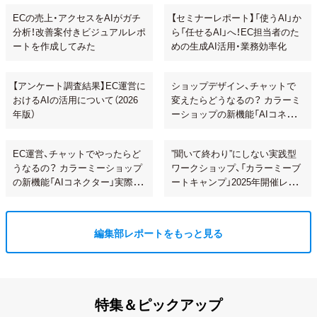
ECの売上・アクセスをAIがガチ
【セミナーレポート】「使うAI」か
分析！改善案付きビジュアルレポ
ら「任せるAI」へ！EC担当者のた
ートを作成してみた
めの生成AI活用・業務効率化
【アンケート調査結果】EC運営に
ショップデザイン、チャットで
おけるAIの活用について（2026
変えたらどうなるの？ カラーミ
年版）
ーショップの新機能「AIコネク
ター」で試してみた
EC運営、チャットでやったらど
”聞いて終わり”にしない実践型
うなるの？ カラーミーショップ
ワークショップ、「カラーミーブ
の新機能「AIコネクター」実際に
ートキャンプ」2025年開催レポ
使ってみた
ート！
編集部レポートをもっと見る
特集＆ピックアップ