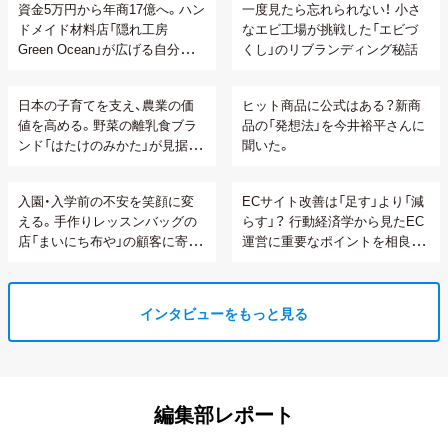
資金5万円から年商17億へ。ハン
一度見たら忘れられない！ 小さ
ドメイド材料店「隠れ工房
なエビ工場が挑戦した「エビづ
Green Ocean」が広げる自分らし
くし」のリブランディング秘話
い生き方の可能性
日本の子育てを支え、農業の価
ヒット商品に公式はある？新商
値を高める。野菜の離乳食ブラ
品の「発想法」を今井裕平さんに
ンド「はたけのみかた」が見据え
聞いた。
る顧客との関係性構築
入園・入学前の不安を笑顔に変
ECサイト改善は「足す」より「減
える。手作りレッスンバッグの
らす」？ 行動経済学から見たEC
店「まいにち布や」の顧客に寄り
運営に重要なポイントを相良さ
添うオーダーメイド接客
んに聞いてみた。
インタビューをもっと見る
編集部レポート