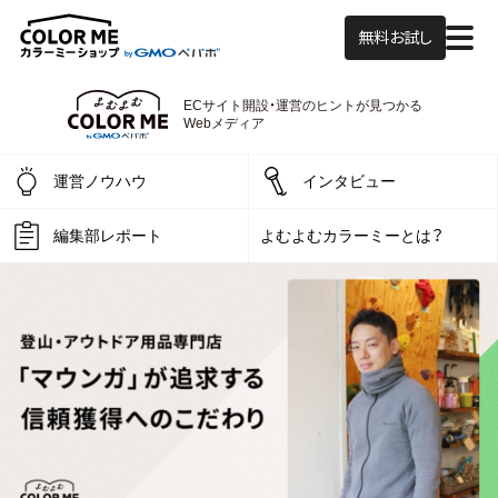
無料お試し
ECサイト開設・運営の
ヒントが見つかる
よむよむカラーミー
Webメディア
運営ノウハウ
インタビュー
編集部レポート
よむよむカラーミーとは？