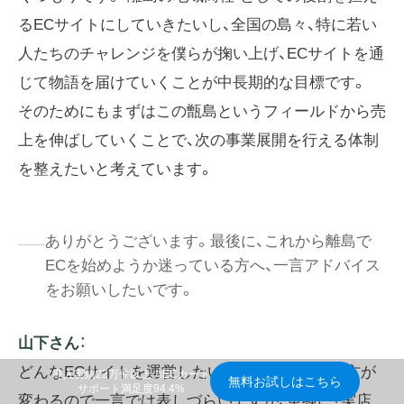
るECサイトにしていきたいし、全国の島々、特に若い
人たちのチャレンジを僕らが掬い上げ、ECサイトを通
じて物語を届けていくことが中長期的な目標です。
そのためにもまずはこの甑島というフィールドから売
上を伸ばしていくことで、次の事業展開を行える体制
を整えたいと考えています。
ありがとうございます。最後に、これから離島で
ECを始めようか迷っている方へ、一言アドバイス
をお願いしたいです。
山下さん
：
どんなECサイトを運営したいかによっても届き方が
導入実績22万件以上のECカート
無料お試しはこちら
サポート満足度94.4%
変わるので一言では表しづらいですが、単純に「実店