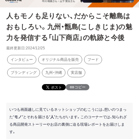
人もモノも足りない、だからこそ離島は
おもしろい。九州・甑島(こしきじま)の魅
力を発信する「山下商店」の軌跡と今後
最終更新日:2024/12/25
インタビュー
オリジナル商品を販売
フード
ブランディング
九州・沖縄
実店舗
コピー
いつも画面越しに見ているネットショップのむこうには、想いのつまっ
た“
モノ
”とそれを届ける“
人
”たちがいます。このコーナーでは、知られざ
る商品開発ストーリーやお店の裏側に迫る現場レポートをお届けしま
す。