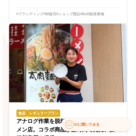
ブランディング
卸販売
ショップ開設
BtoB販路整備
食品
レギュラープラン
アナログ作業を脱却した創業70年のラー
AIに聞いてみる
メン店。コラボ商品が数時間で完売、新