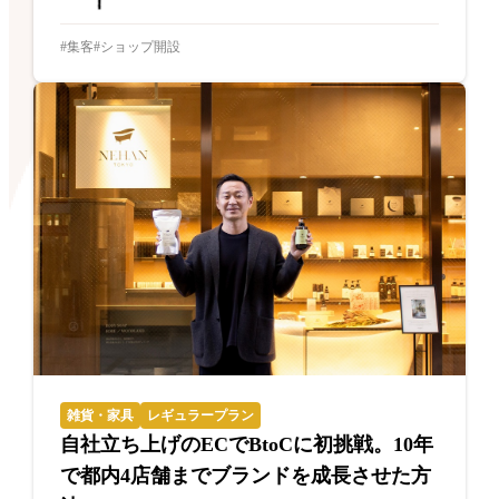
集客
ショップ開設
雑貨・家具
レギュラープラン
自社立ち上げのECでBtoCに初挑戦。10年
で都内4店舗までブランドを成長させた方