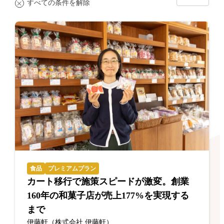
すべての条件を解除
食品
プレミアムプラン
カート移行で施策スピードが激変。創業
160年の和菓子店が売上177%を実現する
まで
伊藤軒（株式会社 伊藤軒）