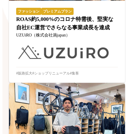
ファッション
プレミアムプラン
ROAS約5,000%のコロナ特需後、堅実な
自社EC運営でさらなる事業成長を達成
UZUiRO（株式会社渦japan）
販路拡大
ショップリニューアル
集客