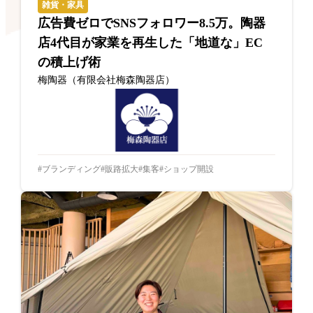
雑貨・家具
広告費ゼロでSNSフォロワー8.5万。陶器
店4代目が家業を再生した「地道な」EC
の積上げ術
梅陶器（有限会社梅森陶器店）
ブランディング
販路拡大
集客
ショップ開設