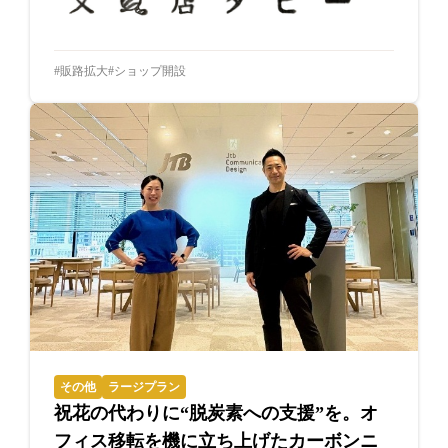
販路拡大
ショップ開設
その他
ラージプラン
祝花の代わりに“脱炭素への支援”を。オ
フィス移転を機に立ち上げたカーボンニ