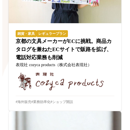
雑貨・家具
レギュラープラン
京都の文具メーカーがECに挑戦。商品カ
タログを兼ねたECサイトで販路を拡げ、
電話対応業務も削減
表現社 cozyca products（株式会社表現社）
海外販売
業務効率化
ショップ開設