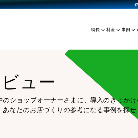
dPress導入
雑貨販売
サービスを見る
運営ノウハウを見る
ンを見る
プランを比較する
EC（海外販売）
を見る
事例資料をみる
イン制作代行
イベント・セミナー
ミアム
料金シミュレーション
特長
料金
事例
ンディングの強化
インタビュー
食品
代行
コミュニティイベントCart
ジ
他社サービスとの比較
ざまな販売方法
ップ事例
ファッション
・API連携代行
よむよむカラーミー
ュラー
につながる集客
雑貨
YouTubeチャンネル
ッピングカート
タビュー
ロイヤリティを向上
イルアプリ
店舗との連携
中のショップオーナーさまに、導入のきっかけ
、あなたのお店づくりの参考になる事例を探せ