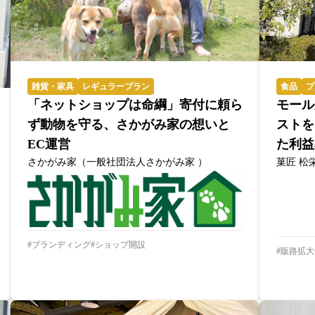
雑貨・家具
レギュラープラン
食品
プ
「ネットショップは命綱」寄付に頼ら
モール
ず動物を守る、さかがみ家の想いと
ストを
EC運営
た利益
さかがみ家（一般社団法人さかがみ家 ）
菓匠 松
ブランディング
ショップ開設
販路拡大