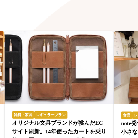
雑貨・家具
レギュラープラン
食品
レ
オリジナル文具ブランドが挑んだEC
not
サイト刷新。14年使ったカートを乗り
小さな