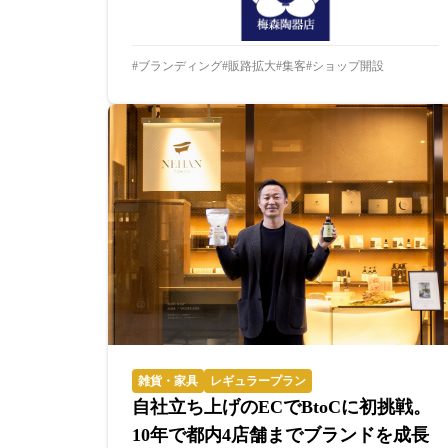
ブランディング
販路拡大
集客
ショップ開設
雑貨・家具
レギュラープラン
自社立ち上げのECでBtoCに初挑戦。
10年で都内4店舗までブランドを成長