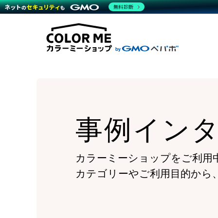
商材一覧を見る
無料診断
Wor
代行
運営サポート
機能一覧を見る
プラ
越境
料金
事例
デザ
事例
サポート一覧を見る
プレ
ブラ
事例
設定
プラン・料金一覧を見る
ラー
お役立ち資料を見る
さま
ショ
開発
レギ
売上
ショ
事例イン
顧客
モバ
複数
カラーミーショップをご利用
カテゴリーやご利用目的から