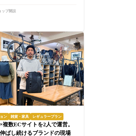
ョップ開設
ョン
雑貨・家具
レギュラープラン
×複数ECサイトを2人で運営。
伸ばし続けるブランドの現場