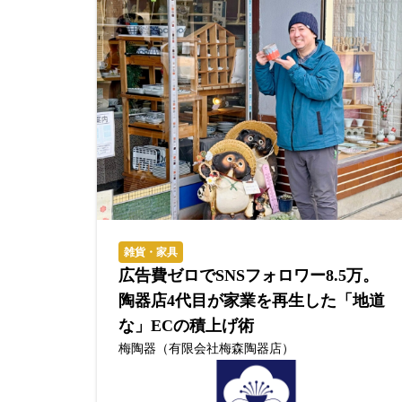
雑貨・家具
広告費ゼロでSNSフォロワー8.5万。
陶器店4代目が家業を再生した「地道
な」ECの積上げ術
梅陶器（有限会社梅森陶器店）