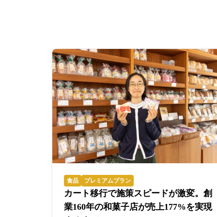
食品
プレミアムプラン
カート移行で施策スピードが激変。創
業160年の和菓子店が売上177%を実現