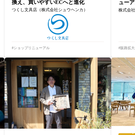
換え、買いやすいECへと進化
ューア
つくし文具店（株式会社シュウヘンカ）
株式会
ショップリニューアル
販路拡大