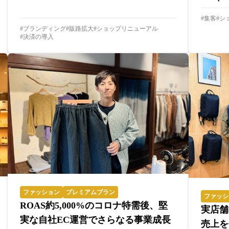
集客
シ
ブランディング
販路拡大
ショップリニューアル
決済の導入
ファッション
プレミアムプラン
ファッシ
ROAS約5,000%のコロナ特需後、堅
実店舗
実な自社EC運営でさらなる事業成長
売上を