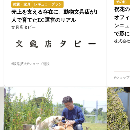
その他
雑貨・家具
レギュラープラン
祝花の
売上を支える存在に。動物文具店が1
オフィ
人で育てたEC運営のリアル
ンニュ
文具店タビー
で形に
株式会社
販路拡大
ショップ開設
ショップ