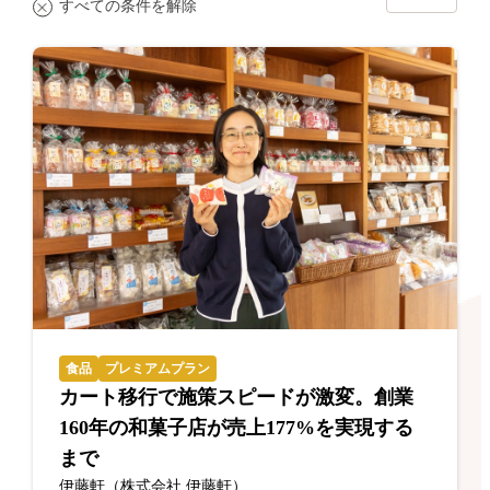
すべての条件を解除
食品
プレミアムプラン
カート移行で施策スピードが激変。創業
160年の和菓子店が売上177%を実現する
まで
伊藤軒（株式会社 伊藤軒）