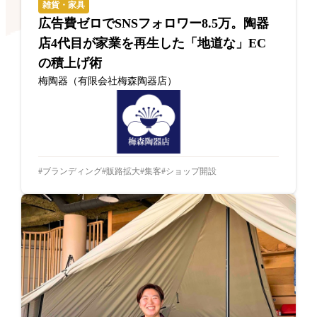
雑貨・家具
広告費ゼロでSNSフォロワー8.5万。陶器
店4代目が家業を再生した「地道な」EC
の積上げ術
梅陶器（有限会社梅森陶器店）
ブランディング
販路拡大
集客
ショップ開設