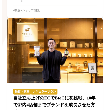
集客
ショップ開設
雑貨・家具
レギュラープラン
自社立ち上げのECでBtoCに初挑戦。10年
で都内4店舗までブランドを成長させた方