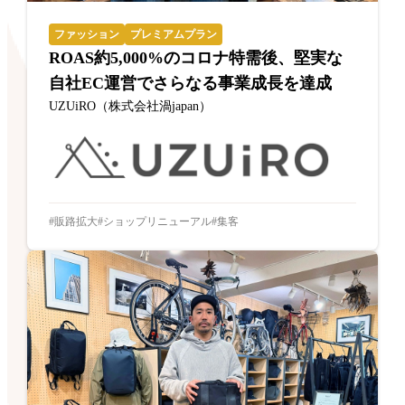
ファッション
プレミアムプラン
ROAS約5,000%のコロナ特需後、堅実な
自社EC運営でさらなる事業成長を達成
UZUiRO（株式会社渦japan）
販路拡大
ショップリニューアル
集客