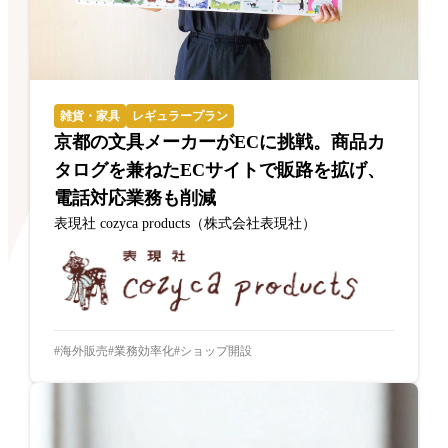
雑貨・家具
レギュラープラン
京都の文具メーカーがECに挑戦。商品カ
タログを兼ねたECサイトで販路を拡げ、
電話対応業務も削減
表現社 cozyca products（株式会社表現社）
海外販売
業務効率化
ショップ開設