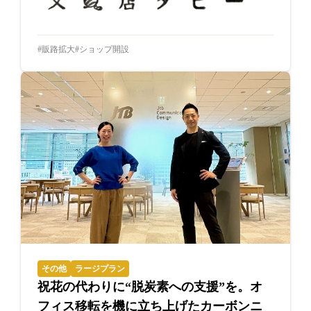
販路拡大
ショップ開設
その他
ラージプラン
祝花の代わりに“脱炭素への支援”を。オ
フィス移転を機に立ち上げたカーボンニ