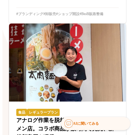
ブランディング
卸販売
ショップ開設
BtoB販路整備
食品
レギュラープラン
アナログ作業を脱却した創業70年のラー
AIに聞いてみる
メン店。コラボ商品が数時間で完売、新