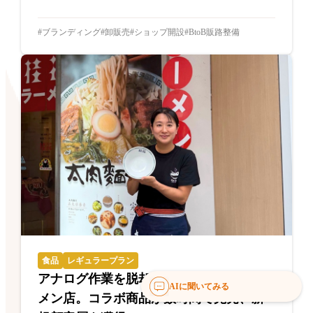
ブランディング
卸販売
ショップ開設
BtoB販路整備
食品
レギュラープラン
アナログ作業を脱却した創業70年のラー
AIに聞いてみる
メン店。コラボ商品が数時間で完売、新