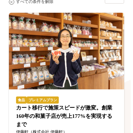
すべての条件を解除
食品
プレミアムプラン
カート移行で施策スピードが激変。創業
160年の和菓子店が売上177%を実現する
まで
伊藤軒（株式会社 伊藤軒）