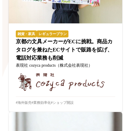
雑貨・家具
レギュラープラン
京都の文具メーカーがECに挑戦。商品カ
タログを兼ねたECサイトで販路を拡げ、
電話対応業務も削減
表現社 cozyca products（株式会社表現社）
海外販売
業務効率化
ショップ開設