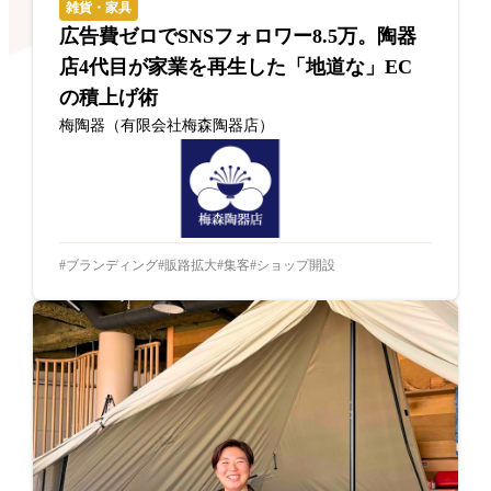
雑貨・家具
広告費ゼロでSNSフォロワー8.5万。陶器
店4代目が家業を再生した「地道な」EC
の積上げ術
梅陶器（有限会社梅森陶器店）
ブランディング
販路拡大
集客
ショップ開設