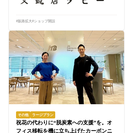
販路拡大
ショップ開設
その他
ラージプラン
祝花の代わりに“脱炭素への支援”を。オ
フィス移転を機に立ち上げたカーボンニ