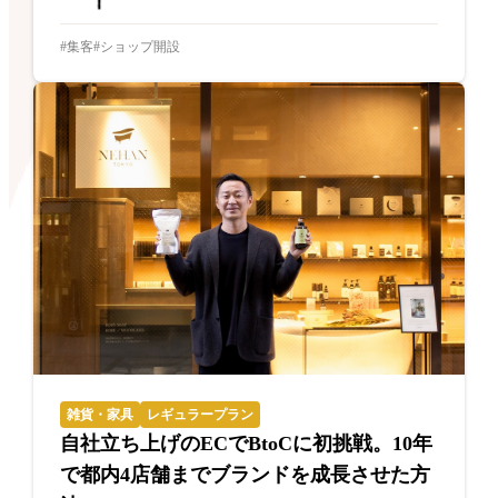
集客
ショップ開設
雑貨・家具
レギュラープラン
自社立ち上げのECでBtoCに初挑戦。10年
で都内4店舗までブランドを成長させた方