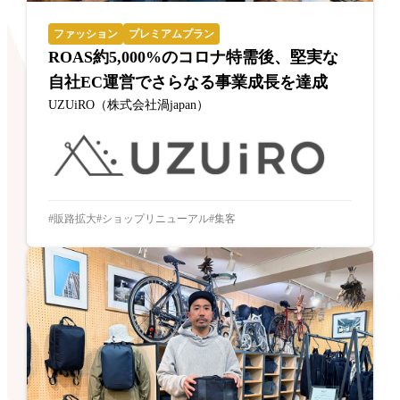
ファッション
プレミアムプラン
ROAS約5,000%のコロナ特需後、堅実な
自社EC運営でさらなる事業成長を達成
UZUiRO（株式会社渦japan）
販路拡大
ショップリニューアル
集客