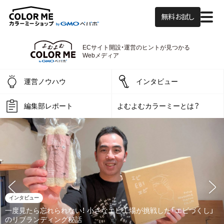
無料お試し
よむよむカラーミ
ECサイト開設・運営の
ヒントが見つかる
Webメディア
運営ノウハウ
インタビュー
編集部レポート
よむよむカラーミーとは？
インタビュー
一度見たら忘れられない！ 小さなエビ工場が挑戦した「エビづくし」
のリブランディング秘話