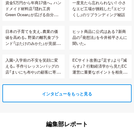
資金5万円から年商17億へ。ハン
一度見たら忘れられない！ 小さ
ドメイド材料店「隠れ工房
なエビ工場が挑戦した「エビづ
Green Ocean」が広げる自分らし
くし」のリブランディング秘話
い生き方の可能性
日本の子育てを支え、農業の価
ヒット商品に公式はある？新商
値を高める。野菜の離乳食ブラ
品の「発想法」を今井裕平さんに
ンド「はたけのみかた」が見据え
聞いた。
る顧客との関係性構築
入園・入学前の不安を笑顔に変
ECサイト改善は「足す」より「減
える。手作りレッスンバッグの
らす」？ 行動経済学から見たEC
店「まいにち布や」の顧客に寄り
運営に重要なポイントを相良さ
添うオーダーメイド接客
んに聞いてみた。
インタビューをもっと見る
編集部レポート