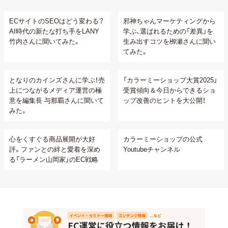
ECサイトのSEOはどう変わる？
邪神ちゃんマーケティングから
AI時代の新たな打ち手をLANY
学ぶ、選ばれるための「差異」を
竹内さんに聞いてみた。
生み出すコツを栁瀬さんに聞い
てみた。
となりのカインズさんに学ぶ！売
「カラーミーショップ大賞2025」
上につながるメディア運営の極
受賞傾向＆今日からできるショ
意を編集長 与那覇さんに聞いて
ップ改善のヒントを大公開！
みた。
心をくすぐる商品展開が大好
カラーミーショップの公式
評。ファンとの絆と愛着を深め
Youtubeチャンネル
る「ラーメン山岡家」のEC戦略