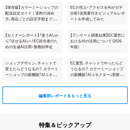
【保存版】カラーミーショップの
ECの売上・アクセスをAIがガチ
配送設定ガイド｜送料の決め
分析！改善案付きビジュアルレポ
方、商品ごとの設定手順まで解
ートを作成してみた
説！
【セミナーレポート】「使うAI」か
【アンケート調査結果】EC運営に
ら「任せるAI」へ！EC担当者のた
おけるAIの活用について（2026
めの生成AI活用・業務効率化
年版）
ショップデザイン、チャットで
EC運営、チャットでやったらど
変えたらどうなるの？ カラーミ
うなるの？ カラーミーショップ
ーショップの新機能「AIコネク
の新機能「AIコネクター」実際に
ター」で試してみた
使ってみた
編集部レポートをもっと見る
特集＆ピックアップ