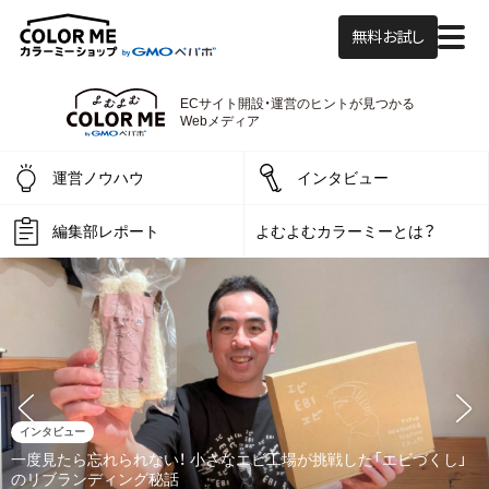
無料お試し
よむよむカラーミ
ECサイト開設・運営の
ヒントが見つかる
Webメディア
運営ノウハウ
インタビュー
編集部レポート
よむよむカラーミーとは？
インタビュー
一度見たら忘れられない！ 小さなエビ工場が挑戦した「エビづくし」
のリブランディング秘話