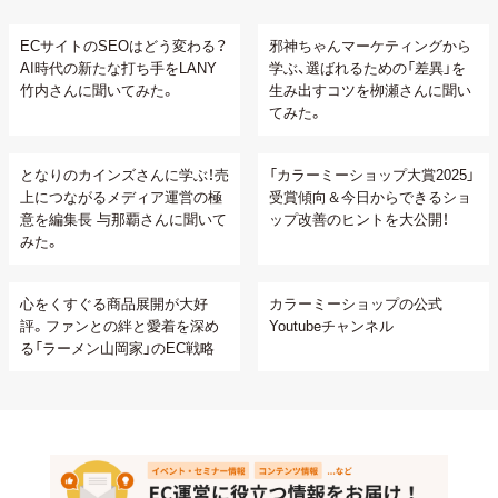
ECサイトのSEOはどう変わる？
邪神ちゃんマーケティングから
AI時代の新たな打ち手をLANY
学ぶ、選ばれるための「差異」を
竹内さんに聞いてみた。
生み出すコツを栁瀬さんに聞い
てみた。
となりのカインズさんに学ぶ！売
「カラーミーショップ大賞2025」
上につながるメディア運営の極
受賞傾向＆今日からできるショ
意を編集長 与那覇さんに聞いて
ップ改善のヒントを大公開！
みた。
心をくすぐる商品展開が大好
カラーミーショップの公式
評。ファンとの絆と愛着を深め
Youtubeチャンネル
る「ラーメン山岡家」のEC戦略