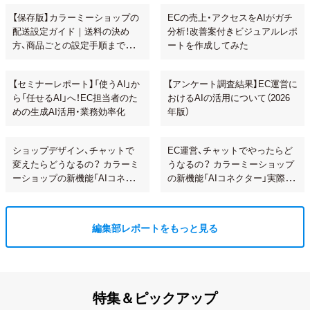
【保存版】カラーミーショップの
ECの売上・アクセスをAIがガチ
配送設定ガイド｜送料の決め
分析！改善案付きビジュアルレポ
方、商品ごとの設定手順まで解
ートを作成してみた
説！
【セミナーレポート】「使うAI」か
【アンケート調査結果】EC運営に
ら「任せるAI」へ！EC担当者のた
おけるAIの活用について（2026
めの生成AI活用・業務効率化
年版）
ショップデザイン、チャットで
EC運営、チャットでやったらど
変えたらどうなるの？ カラーミ
うなるの？ カラーミーショップ
ーショップの新機能「AIコネク
の新機能「AIコネクター」実際に
ター」で試してみた
使ってみた
編集部レポートをもっと見る
特集＆ピックアップ