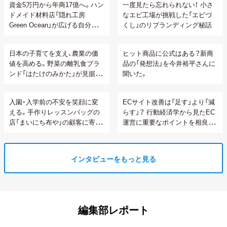
資金5万円から年商17億へ。ハン
一度見たら忘れられない！ 小さ
ドメイド材料店「隠れ工房
なエビ工場が挑戦した「エビづ
Green Ocean」が広げる自分らし
くし」のリブランディング秘話
い生き方の可能性
日本の子育てを支え、農業の価
ヒット商品に公式はある？新商
値を高める。野菜の離乳食ブラ
品の「発想法」を今井裕平さんに
ンド「はたけのみかた」が見据え
聞いた。
る顧客との関係性構築
入園・入学前の不安を笑顔に変
ECサイト改善は「足す」より「減
える。手作りレッスンバッグの
らす」？ 行動経済学から見たEC
店「まいにち布や」の顧客に寄り
運営に重要なポイントを相良さ
添うオーダーメイド接客
んに聞いてみた。
インタビューをもっと見る
編集部レポート