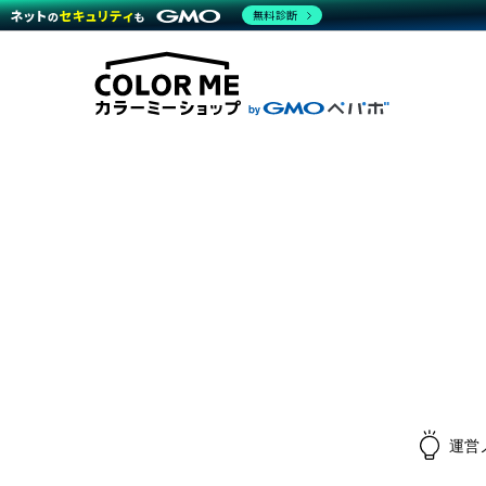
無料診断
商材一覧を見る
越境E
代行
運営サポート
機能一覧を見る
プラ
料金
事例
事例
デザ
ブラン
サポート一覧を見る
プレミ
事例
プラン・料金一覧を見る
設定
さま
お役立ち資料を見る
ラー
ショ
開発・
売上
レギ
ショッ
顧客
モバ
複数
運営