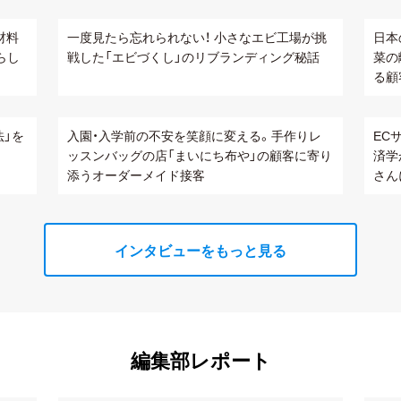
材料
一度見たら忘れられない！ 小さなエビ工場が挑
日本
分らし
戦した「エビづくし」のリブランディング秘話
菜の
る顧
法」を
入園・入学前の不安を笑顔に変える。手作りレ
EC
ッスンバッグの店「まいにち布や」の顧客に寄り
済学
添うオーダーメイド接客
さん
インタビューをもっと見る
編集部レポート