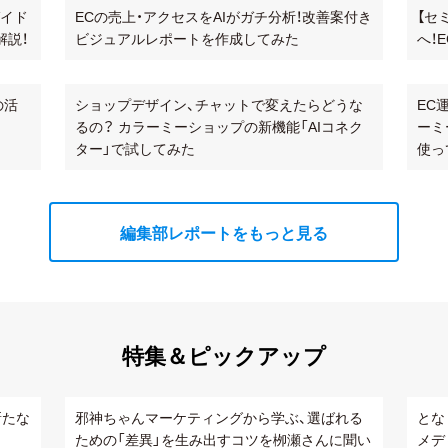
ガイド
ECの売上・アクセスをAIがガチ分析！改善案付き
【セ
解説！
ビジュアルレポートを作成してみた
へ！
の活
ショップデザイン、チャットで変えたらどうな
EC
るの？ カラーミーショップの新機能「AIコネク
ーミ
ター」で試してみた
使っ
編集部レポートをもっと見る
特集＆ピックアップ
新たな
邪神ちゃんマーケティングから学ぶ、選ばれる
とな
ための「差異」を生み出すコツを栁瀬さんに聞い
メデ