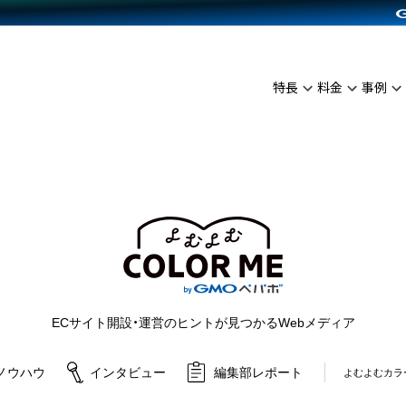
C（海外販売）
雑貨販売
サービスを見る
運営ノウハウを見る
ンを見る
プランを比較する
を見る
事例資料をみる
イン制作代行
イベント・セミナー
ディングの強化
アム
料金シミュレーション
インタビュー
食品
特長
料金
事例
代行
コミュニティイベントCarty
ざまな販売方法
ジ
他社サービスとの比較
ップ事例
ファッション
API連携代行
よむよむカラーミー
につながる集客
ュラー
雑貨
YouTubeチャンネル
ピングカート
ロイヤリティを向上
よむよむ
イルアプリ
店舗との連携
ECサイト開設・運営のヒントが見つかるWebメディア
ノウハウ
インタビュー
編集部レポート
よむよむカラ