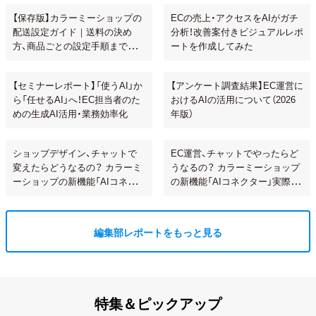
【保存版】カラーミーショップの
ECの売上・アクセスをAIがガチ
配送設定ガイド｜送料の決め
分析！改善案付きビジュアルレポ
方、商品ごとの設定手順まで解
ートを作成してみた
説！
【セミナーレポート】「使うAI」か
【アンケート調査結果】EC運営に
ら「任せるAI」へ！EC担当者のた
おけるAIの活用について（2026
めの生成AI活用・業務効率化
年版）
ショップデザイン、チャットで
EC運営、チャットでやったらど
変えたらどうなるの？ カラーミ
うなるの？ カラーミーショップ
ーショップの新機能「AIコネク
の新機能「AIコネクター」実際に
ター」で試してみた
使ってみた
編集部レポートをもっと見る
特集＆ピックアップ