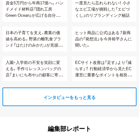
資金5万円から年商17億へ。ハン
一度見たら忘れられない！ 小さ
ドメイド材料店「隠れ工房
なエビ工場が挑戦した「エビづ
Green Ocean」が広げる自分らし
くし」のリブランディング秘話
い生き方の可能性
日本の子育てを支え、農業の価
ヒット商品に公式はある？新商
値を高める。野菜の離乳食ブラ
品の「発想法」を今井裕平さんに
ンド「はたけのみかた」が見据え
聞いた。
る顧客との関係性構築
入園・入学前の不安を笑顔に変
ECサイト改善は「足す」より「減
える。手作りレッスンバッグの
らす」？ 行動経済学から見たEC
店「まいにち布や」の顧客に寄り
運営に重要なポイントを相良さ
添うオーダーメイド接客
んに聞いてみた。
インタビューをもっと見る
編集部レポート