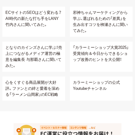
ECサイトのSEOはどう変わる？
邪神ちゃんマーケティングから
AI時代の新たな打ち手をLANY
学ぶ、選ばれるための「差異」を
竹内さんに聞いてみた。
生み出すコツを栁瀬さんに聞い
てみた。
となりのカインズさんに学ぶ！売
「カラーミーショップ大賞2025」
上につながるメディア運営の極
受賞傾向＆今日からできるショ
意を編集長 与那覇さんに聞いて
ップ改善のヒントを大公開！
みた。
心をくすぐる商品展開が大好
カラーミーショップの公式
評。ファンとの絆と愛着を深め
Youtubeチャンネル
る「ラーメン山岡家」のEC戦略