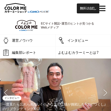
無料お試し
よむよむカラーミ
ECサイト開設・運営の
ヒントが見つかる
Webメディア
運営ノウハウ
インタビュー
編集部レポート
よむよむカラーミーとは？
インタビュー
一度見たら忘れられない！ 小さなエビ工場が挑戦した「エビづくし」
のリブランディング秘話