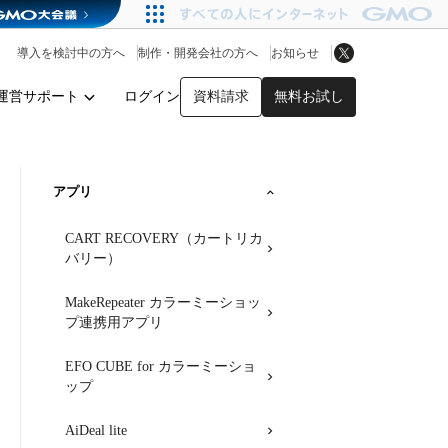
アプリストア
ヘルプを見る
導入を検討中の方へ
制作・開発会社の方へ
お知らせ
ヘルプセンター
運営サポート
ログイン
資料請求
無料お試し
y
アプリ
CART RECOVERY（カートリカ
バリー）
MakeRepeater カラーミーショッ
プ連携用アプリ
EFO CUBE for カラーミーショ
ップ
AiDeal lite