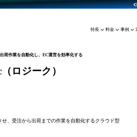
dPress導入
雑貨販売
サービスを見る
運営ノウハウを見る
ンを見る
プランを比較する
EC（海外販売）
を見る
事例資料をみる
イン制作代行
イベント・セミナー
ミアム
料金シミュレーション
特長
料金
事例
ンディングの強化
インタビュー
食品
代行
コミュニティイベントCart
ジ
他社サービスとの比較
ざまな販売方法
ップ事例
ファッション
・API連携代行
よむよむカラーミー
ュラー
につながる集客
雑貨
出荷作業を自動化し、EC運営を効率化する
YouTubeチャンネル
ッピングカート
iec（ロジーク）
ロイヤリティを向上
イルアプリ
店舗との連携
連携させ、受注から出荷までの作業を自動化するクラウド型