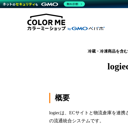
商材一覧を見る
無料診断
Wor
代行
運営サポート
機能一覧を見る
プラ
越境
料金
事例
デザ
事例
サポート一覧を見る
プレ
ブラ
事例
設定
プラン・料金一覧を見る
ラー
お役立ち資料を見る
さま
ショ
開発
レギ
売上
冷蔵・冷凍商品を含む
ショ
log
顧客
モバ
複数
概要
logiecは、ECサイトと物流倉庫を
の流通統合システムです。