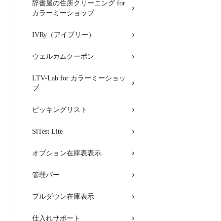
辞書屋の住所クリーニング for
カラーミーショップ
IVRy（アイブリー）
ウェルカムクーポン
LTV-Lab for カラーミーショッ
プ
ピッキングリスト
SiTest Lite
オプション在庫表表示
管理バー
プルダウン在庫表示
仕入れサポート