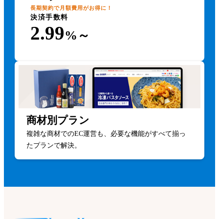
かんたん顧客対応
長期契約で月額費用がお得に！
決済手数料
2.99
カラーミーショップ AIコネクター
%～
アプリストア
タグ管理 for GTM
商材別プラン
複雑な商材でのEC運営も、必要な機能がすべて揃っ
たプランで解決。