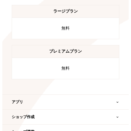
ラージプラン
無料
プレミアムプラン
無料
アプリ
CART RECOVERY（カートリカバリー）
ショップ作成
MakeRepeater カラーミーショップ連携用アプリ
atone