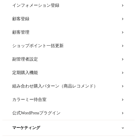
書類印刷用
インフォメーション登録
GMOおみせアプリ for カラーミーショップ
スライドショー
顧客登録
Buyee Connect(バイイーコネクト) for カラーミーショッ
プ
スマートフォン表示設定
顧客管理
blastmail（ブラストメール）
常時SSL
ショップポイント一括更新
ネクストエンジン連携
2要素認証
副管理者設定
インボイスくだサイ for カラーミーショップ
テンプレート
定期購入機能
LEEEP（リープ）
特商法ページに表示する住所・電話番号の非公開設定
組み合わせ購入パターン（商品レコメンド）
スマレジ在庫連携
クレジットカード（ZEUS）
カラーミー待合室
さぶみっと！レコメンド
公式WordPressプラグイン
ECコネクター
マーケティング
会員ランク