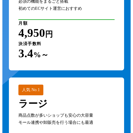
必須の機能をまるごと搭載
Google ショッピングPRO
多店舗在庫管理システム zaiko Robot
カラーミーアナリティクス
初めてのECサイト運営におすすめ
HTMLサイトマップ作成
Charlla for カラーミーショップ
月額
かんたんリスティング
4,950
円
かんたんfreee会計データ連携
かんたんリターゲティング
決済手数料
logiec（ロジーク）
3.4
%～
メールマガジン
かんたん商品広告
かんたんMeta広告
ZenLink for カラーミーショップ
noteストア連携
BuzzEC
人気 No.1
XMLサイトマップ作成
海外配送アシスト
ラージ
YouTubeショッピング連携
LogiMo Pro
商品点数が多いショップも安心の大容量
モール連携や卸販売を行う場合にも最適
Buyee Connect Pro