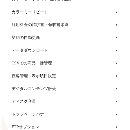
canal（カナル） for カラーミーショップ
特定商取引法
カラーミーリピート
らくらく在庫
消費税設定
利用料金の請求書・領収書印刷
DeeBoard for EC（ディーボード for EC）
銀行振込（バーチャル口座）
契約の自動更新
Chamo
お気に入り機能
データダウンロード
Tofu Analytics
フォローメール設定
CSVでの商品一括管理
Square在庫連携
フリーページ作成
顧客管理 - 表示項目設定
再入荷通知
ギフト設定
デジタルコンテンツ販売
受注作成
クレジットカード（PGマルチペイメントサービス）
ディスク容量
U-KOMI
画像サイズ設定
トップページバナー
お気に入り
お問い合わせフォーム
FTPオプション