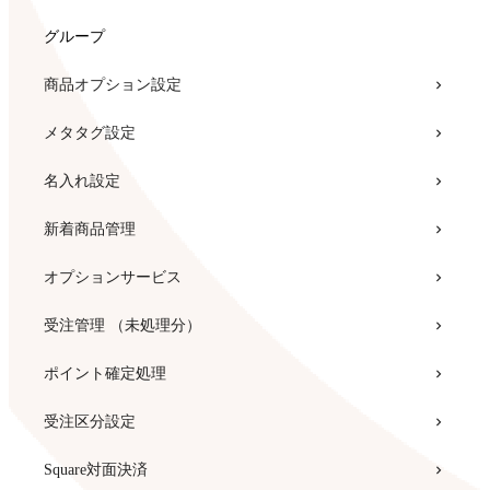
カスタムオプション
決済方法設定
グループ
ライコマ for カラーミーショップ
クレジットカード（クロネコwebコレクト）
商品オプション設定
インフルエンサーマーケティングツール「REECH
メールアドレス
メタタグ設定
DATABASE」
メール内容設定
名入れ設定
ARESSA
会員機能
新着商品管理
卸・仕入サービス「orosy」
マイアカウント
オプションサービス
あと○円で送料無料
ネット銀行決済
受注管理 （未処理分）
にぎわい演出
ショッピングカート
ポイント確定処理
宛名印刷 by labelmake.jp
NP後払い
受注区分設定
辞書屋の住所クリーニング for カラーミーショップ
PayPal
Square対面決済
IVRy（アイブリー）