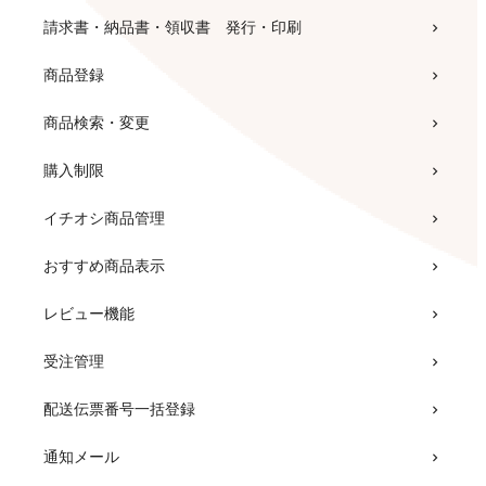
PayPay
請求書・納品書・領収書 発行・印刷
ウェルカムクーポン
プランアップ
商品登録
LTV-Lab for カラーミーショップ
ポイント機能
商品検索・変更
ピッキングリスト
電子マネー
購入制限
SiTest Lite
プライバシーポリシー
イチオシ商品管理
オプション在庫表表示
楽天ペイ（オンライン決済）
おすすめ商品表示
管理バー
ショップ内検索
レビュー機能
プルダウン在庫表示
クレジットカード（SGシステム）
受注管理
仕入れサポート
開店・閉店設定
配送伝票番号一括登録
W3 mimosaデータ連携
戻り先URL
通知メール
proteger（プロテジャー） for カラーミーショップ