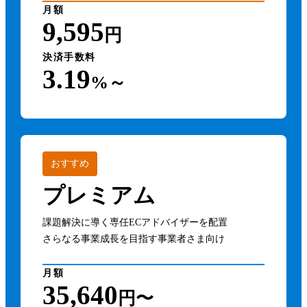
月額
Instagramショッピング連携
9,595
円
TikTok Shopコネクター for カラーミーショップ
決済手数料
3.19
セット商品在庫管理 Byらくらく在庫
%～
Illumenza Coupon （イルメンザ クーポン）
EC専門AIアシスタント「ウルミル」
おすすめ
ECレコメンダー＆商品画像deサジェスト
プレミアム
Letters（レターズ）
課題解決に導く専任ECアドバイザーを配置
離脱防止生成AI OneCatch（ワンキャッチ）
さらなる事業成長を目指す事業者さま向け
shutto翻訳
月額
先に見積くだサイ for カラーミーショップ
35,640
円〜