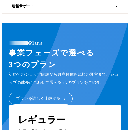
カラーミー広告診断
運営サポート
テワタシ
アフィリエイト
Androidアプリ
卸販売
カラーミーWPオプション
ECアドバイザー
予約販売
Plans
カラーミーモーションLP
海外販売代行
Promolayer
事業フェーズで選べる
コンバージョンタグ
iOSアプリ
BRANDIT relation（ブランディット リレーション）
3つのプラン
ショップクーポン
メールサポート
クーポンバナー
初めてのショップ開設から月商数億円規模の運営まで、ショ
ecコンシェル
ップの成長に合わせて選べる3つのプランをご紹介。
ネクストエンジン
ObotAIインバウンドチャット
Firework
導入前の電話サポート
プランを詳しく比較する
誰でもエキスパート
GMOポイント
多店舗受注管理システム Robot-in
お友達紹介キャンペーン
レギュラー
Google アナリティクス e コマース設定
電話サポート
DMMチャットブースト