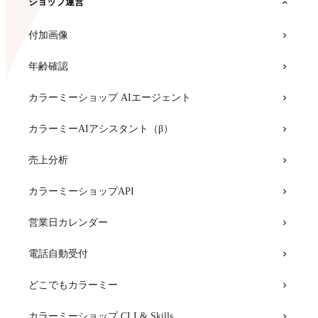
ショップ運営
EFO CUBE for カラーミーショップ
スマートフォンキャリア決済
付加画像
AiDeal lite
カテゴリー
年齢確認
WEB接客ツール｜Flipdesk
カラーミーキット
カラーミーショップ AIエージェント
WorldShopping BIZ for カラーミーショップ
お届け日時設定
カラーミーAIアシスタント（β）
チャネルトーク for カラーミーショップ顧客情報連携
複数配送先設定
売上分析
TETORI（テトリ） for カラーミーショップ
配送設定
カラーミーショップAPI
Poster for カラーミーショップ
デザインテンプレート
営業日カレンダー
画像・テキスト 盗用防止
トップページ編集
電話自動受付
キャンペーン告知
ドメイン
どこでもカラーミー
アクションリンク for カラーミーショップ
ヤマト 自宅外受け取り
カラーミーショップ CLI & Skills