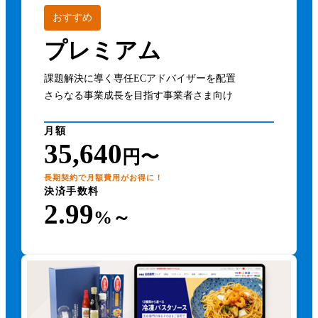
おすすめ
ショッピングカート
ポイント確定処理
プレミアム
NP後払い
受注区分設定
課題解決に導く専任ECアドバイザーを配置
PayPal
Square対面決済
さらなる事業成長を目指す事業者さま向け
PayPay
請求書・納品書・領収書 発行・印刷
月額
35,640
プランアップ
円〜
商品登録
長期契約で月額費用がお得に！
ポイント機能
商品検索・変更
決済手数料
2.99
%～
電子マネー
購入制限
プライバシーポリシー
イチオシ商品管理
楽天ペイ（オンライン決済）
おすすめ商品表示
ショップ内検索
レビュー機能