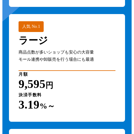
ギフト設定
デジタルコンテンツ販売
かんたんMeta広告
クレジットカード（PGマルチペイメントサービス）
ディスク容量
noteストア連携
画像サイズ設定
人気 No.1
トップページバナー
XMLサイトマップ作成
ラージ
お問い合わせフォーム
FTPオプション
YouTubeショッピング連携
商品点数が多いショップも安心の大容量
決済方法設定
グループ
モール連携や卸販売を行う場合にも最適
クレジットカード（クロネコwebコレクト）
商品オプション設定
月額
メールアドレス
9,595
メタタグ設定
円
メール内容設定
名入れ設定
決済手数料
3.19
%～
会員機能
新着商品管理
マイアカウント
オプションサービス
ネット銀行決済
受注管理 （未処理分）