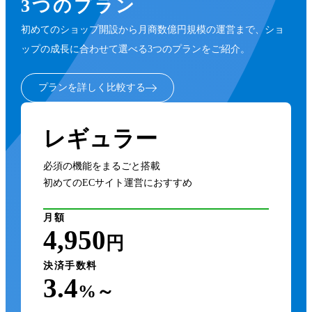
3つのプラン
デザインテンプレート
営業日カレンダー
ショップクーポン
メールサポート
初めてのショップ開設から月商数億円規模の運営まで、ショ
トップページ編集
電話自動受付
ecコンシェル
ップの成長に合わせて選べる3つのプランをご紹介。
ネクストエンジン
ドメイン
どこでもカラーミー
Firework
導入前の電話サポート
プランを詳しく比較する
ヤマト 自宅外受け取り
カラーミーショップ CLI & Skills
GMOポイント
多店舗受注管理システム Robot-in
特定商取引法
レギュラー
カラーミーリピート
Google アナリティクス e コマース設定
電話サポート
消費税設定
利用料金の請求書・領収書印刷
必須の機能をまるごと搭載
Google ショッピングPRO
多店舗在庫管理システム zaiko Robot
初めてのECサイト運営におすすめ
銀行振込（バーチャル口座）
契約の自動更新
HTMLサイトマップ作成
月額
お気に入り機能
データダウンロード
かんたんリスティング
4,950
円
フォローメール設定
CSVでの商品一括管理
かんたんリターゲティング
決済手数料
3.4
フリーページ作成
顧客管理 - 表示項目設定
%～
メールマガジン