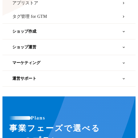
アプリストア
タグ管理 for GTM
ショップ作成
atone
ショップ運営
スマートフォンキャリア決済
付加画像
マーケティング
カテゴリー
年齢確認
カラーミー広告診断
運営サポート
カラーミーキット
カラーミーショップ AIエージェント
アフィリエイト
Androidアプリ
お届け日時設定
カラーミーAIアシスタント（β）
カラーミーWPオプション
ECアドバイザー
複数配送先設定
売上分析
Plans
カラーミーモーションLP
海外販売代行
事業フェーズで選べる
配送設定
カラーミーショップAPI
コンバージョンタグ
iOSアプリ