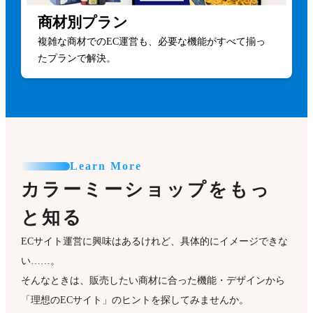
商材別プラン
クレジットカード（SGシステム）
受注管理
複雑な商材でのEC運営も、必要な機能がすべて揃っ
開店・閉店設定
配送伝票番号一括登録
たプランで解決。
戻り先URL
通知メール
書類印刷用
インフォメーション登録
スライドショー
顧客登録
Learn More
スマートフォン表示設定
顧客管理
カラーミーショップをもっ
常時SSL
ショップポイント一括更新
と知る
2要素認証
副管理者設定
ECサイト運営に興味はあるけれど、具体的にイメージできな
い……。
テンプレート
定期購入機能
そんなときは、販売したい商材に合った機能・デザインから
特商法ページに表示する住所・電話番号の非公開設定
「理想のECサイト」のヒントを探してみませんか。
組み合わせ購入パターン（商品レコメンド）