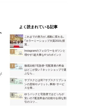
す
よく読まれている記事
介
これまでの努力が、感動に変わる。
「カラーミーショップ大賞2019」授
賞
...
Instagramのフォロワーをガツンと
増やす！超大事な4つのポイント
徹底比較！宅急便・宅配業者の料金
はどこが安い？ネットショップで選
が
ぶなら
...
サブスクとは何？サブスクリプショ
ンの意味やメリット、事例・サービ
スを簡
...
ゆうパックと宅急便ではどっちが
安いの？配送料金の比較やお得な割
引のコツ
...