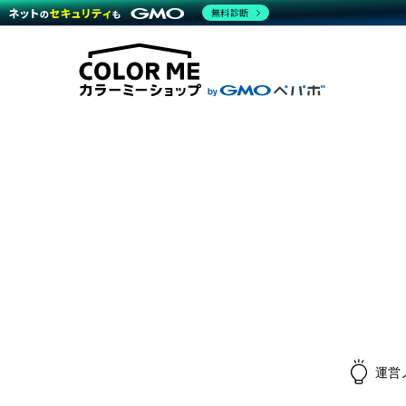
無料診断
商材一覧を見る
越境E
代行
運営サポート
機能一覧を見る
プラ
料金
事例
事例
デザ
ブラン
サポート一覧を見る
プレミ
事例
プラン・料金一覧を見る
設定
さま
お役立ち資料を見る
ラー
ショ
開発・
売上
レギ
ショッ
顧客
モバ
複数
運営