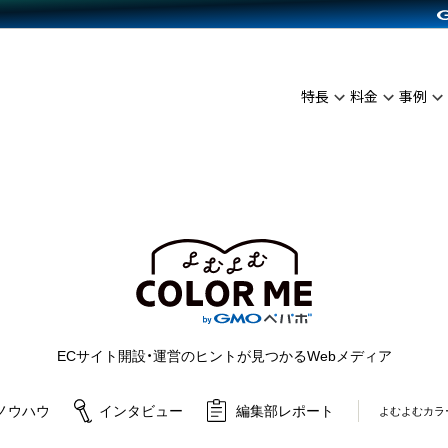
C（海外販売）
雑貨販売
サービスを見る
運営ノウハウを見る
ンを見る
プランを比較する
を見る
事例資料をみる
イン制作代行
イベント・セミナー
ディングの強化
アム
料金シミュレーション
インタビュー
食品
特長
料金
事例
代行
コミュニティイベントCarty
ざまな販売方法
ジ
他社サービスとの比較
ップ事例
ファッション
API連携代行
よむよむカラーミー
につながる集客
ュラー
雑貨
YouTubeチャンネル
ピングカート
ロイヤリティを向上
よむよむカラーミ
イルアプリ
店舗との連携
ECサイト開設・運営のヒントが見つかるWebメディア
ノウハウ
インタビュー
編集部レポート
よむよむカラ