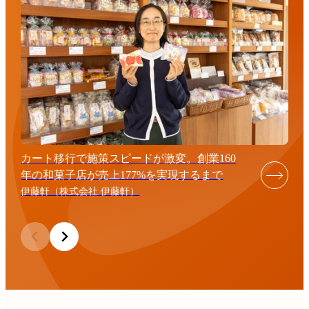
カート移行で施策スピードが激変。創業160
年の和菓子店が売上177%を実現するまで
伊藤軒（株式会社 伊藤軒）