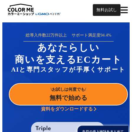
無料お試し
総導入件数
22万件以上
サポート満足度
94.4%
あなたらしい
商いを支えるECカート
AIと専門スタッフが手厚くサポート
お試しは何度でも
無料で始める
資料をダウンロードする