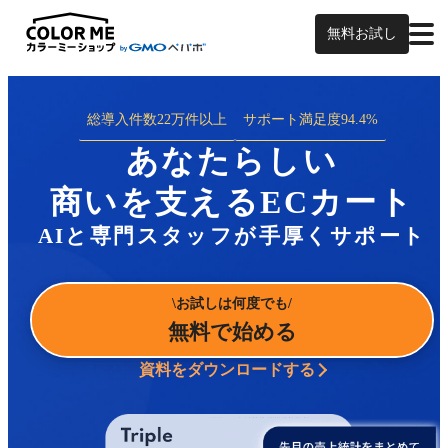
無料お試し
総導入件数
22万件以上
サポート満足度
94.4%
あなたらしい
商いを支えるECカート
AIと専門スタッフが手厚くサポート
お試しは何度でも
無料で始める
資料をダウンロードする