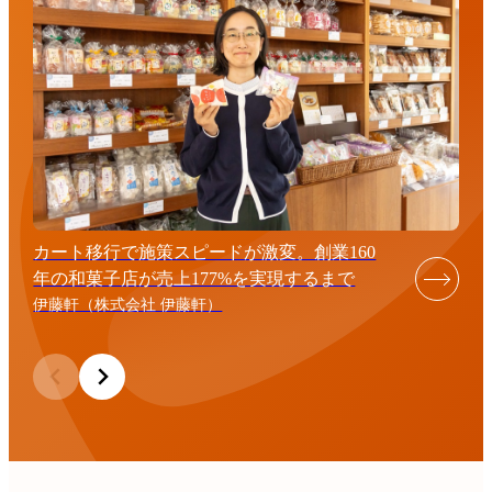
カート移行で施策スピードが激変。創業160
年の和菓子店が売上177%を実現するまで
伊藤軒（株式会社 伊藤軒）