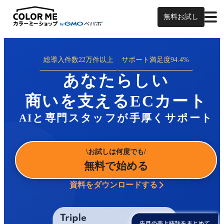
無料お試し
総導入件数
22万件以上
サポート満足度
94.4%
あなたらしい
商いを支えるECカート
AIと専門スタッフが手厚くサポート
お試しは何度でも
無料で始める
資料をダウンロードする