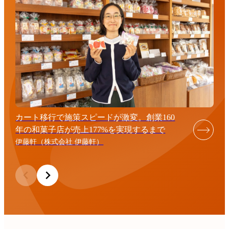
カート移行で施策スピードが激変。創業160
年の和菓子店が売上177%を実現するまで
伊藤軒（株式会社 伊藤軒）