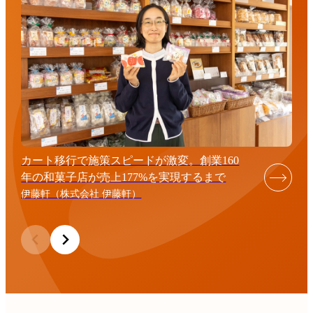
カート移行で施策スピードが激変。創業160
年の和菓子店が売上177%を実現するまで
伊藤軒（株式会社 伊藤軒）