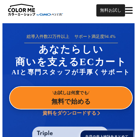
無料お試し
総導入件数
22万件以上
サポート満足度
94.4%
あなたらしい
商いを支えるECカート
AIと専門スタッフが手厚くサポート
お試しは何度でも
無料で始める
資料をダウンロードする