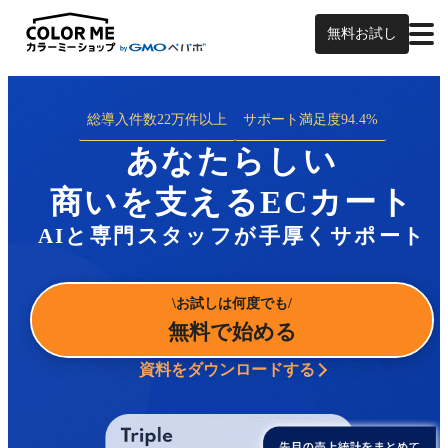
無料お試し
総導入件数
22万件以上
サポート満足度
94.4%
あなたらしい
商いを支えるECカート
AIと専門スタッフが手厚くサポート
お試しは何度でも
無料で始める
資料をダウンロードする