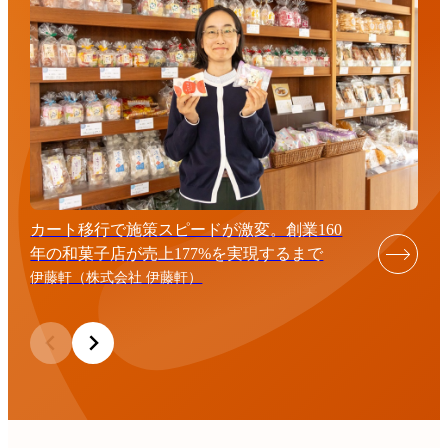
カート移行で施策スピードが激変。創業160
年の和菓子店が売上177%を実現するまで
伊藤軒（株式会社 伊藤軒）