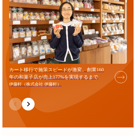
カート移行で施策スピードが激変。創業160
年の和菓子店が売上177%を実現するまで
伊藤軒（株式会社 伊藤軒）