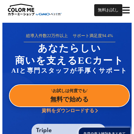
無料お試し
総導入件数
22万件以上
サポート満足度
94.4%
あなたらしい
商いを支えるECカート
AIと専門スタッフが手厚くサポート
お試しは何度でも
無料で始める
資料をダウンロードする