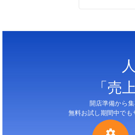
「売
開店準備から集
無料お試し期間中でも