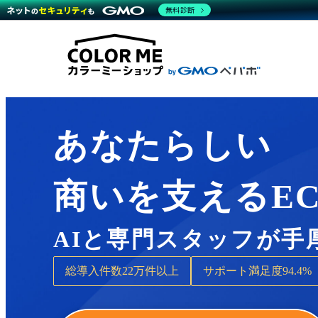
商材一覧を見る
無料診断
Wor
代行
運営サポート
機能一覧を見る
プラ
越境
料金
事例
デザ
事例
サポート一覧を見る
プレ
ブラ
事例
設定
プラン・料金一覧を見る
ラー
お役立ち資料を見る
さま
ショ
開発
レギ
売上
あなたらしい
ショ
顧客
商いを支えるE
モバ
複数
AIと専門スタッフが手
総導入件数
22万件以上
サポート満足度
94.4%