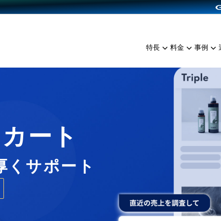
dPress導入
雑貨販売
サービスを見る
運営ノウハウを見る
ンを見る
プランを比較する
EC（海外販売）
を見る
事例資料をみる
イン制作代行
イベント・セミナー
ミアム
料金シミュレーション
特長
料金
事例
ンディングの強化
インタビュー
食品
代行
コミュニティイベントCart
ジ
他社サービスとの比較
ざまな販売方法
ップ事例
ファッション
・API連携代行
よむよむカラーミー
ュラー
につながる集客
雑貨
YouTubeチャンネル
ッピングカート
ロイヤリティを向上
Cカート
イルアプリ
店舗との連携
厚くサポート