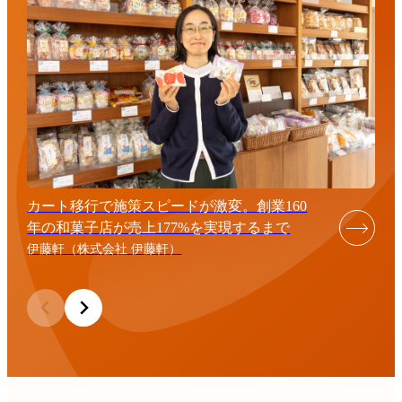
カート移行で施策スピードが激変。創業160
年の和菓子店が売上177%を実現するまで
伊藤軒（株式会社 伊藤軒）