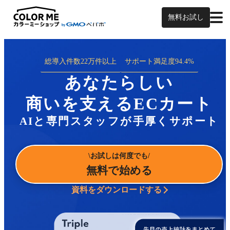
無料お試し
総導入件数
22万件以上
サポート満足度
94.4%
あなたらしい
商いを支えるECカート
AIと専門スタッフが手厚くサポート
お試しは何度でも
無料で始める
資料をダウンロードする