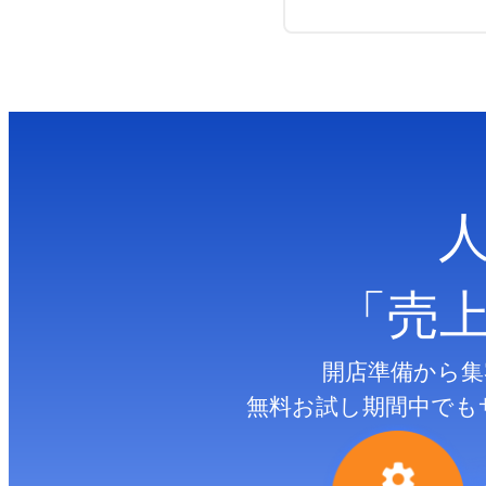
「売
開店準備から集
無料お試し期間中でも