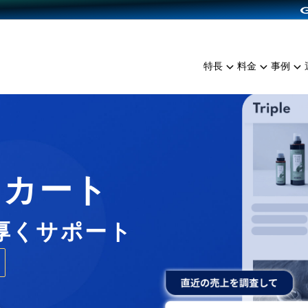
dPress導入
雑貨販売
サービスを見る
運営ノウハウを見る
ンを見る
プランを比較する
EC（海外販売）
を見る
事例資料をみる
イン制作代行
イベント・セミナー
ミアム
料金シミュレーション
特長
料金
事例
ンディングの強化
インタビュー
食品
代行
コミュニティイベントCart
ジ
他社サービスとの比較
ざまな販売方法
ップ事例
ファッション
・API連携代行
よむよむカラーミー
ュラー
につながる集客
雑貨
YouTubeチャンネル
ッピングカート
ロイヤリティを向上
Cカート
イルアプリ
店舗との連携
厚くサポート