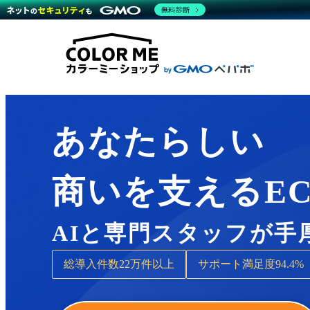
商材一覧を見る
無料診断
Wor
代行
運営サポート
機能一覧を見る
プラ
越境
料金
事例
デザ
事例
サポート一覧を見る
プレ
ブラ
事例
設定
プラン・料金一覧を見る
ラー
お役立ち資料を見る
さま
ショ
開発
レギ
売上
あなたらしい
ショ
顧客
商いを支えるE
モバ
複数
AIと専門スタッフが手
総導入件数
22万件以上
サポート満足度
94.4%