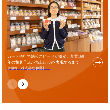
カート移行で施策スピードが激変。創業160
年の和菓子店が売上177%を実現するまで
伊藤軒（株式会社 伊藤軒）