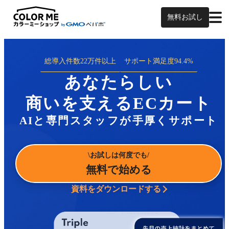
無料お試し
総導入件数
22万件以上
サポート満足度
94.4%
あなたらしい
商いを支えるECカート
AIと専門スタッフが手厚くサポート
お試しは何度でも
無料で始める
資料をダウンロードする