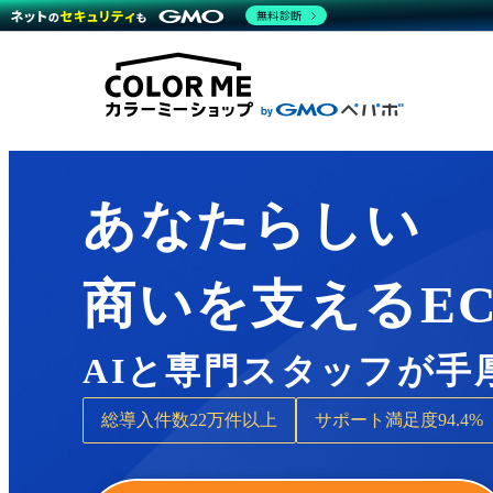
商材一覧を見る
無料診断
Wor
代行
運営サポート
機能一覧を見る
プラ
越境
料金
事例
デザ
事例
サポート一覧を見る
プレ
ブラ
事例
設定
プラン・料金一覧を見る
ラー
お役立ち資料を見る
さま
ショ
開発
レギ
売上
あなたらしい
ショ
顧客
商いを支えるE
モバ
複数
AIと専門スタッフが手
総導入件数
22万件以上
サポート満足度
94.4%