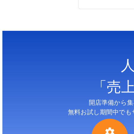
「売
開店準備から集
無料お試し期間中でも