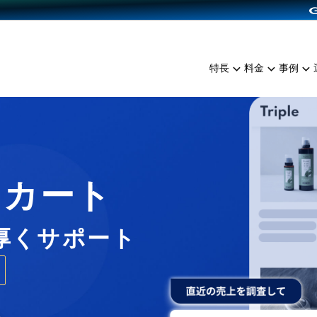
dPress導入
雑貨販売
サービスを見る
運営ノウハウを見る
ンを見る
プランを比較する
EC（海外販売）
を見る
事例資料をみる
イン制作代行
イベント・セミナー
ミアム
料金シミュレーション
特長
料金
事例
ンディングの強化
インタビュー
食品
代行
コミュニティイベントCart
ジ
他社サービスとの比較
ざまな販売方法
ップ事例
ファッション
・API連携代行
よむよむカラーミー
ュラー
につながる集客
雑貨
YouTubeチャンネル
ッピングカート
ロイヤリティを向上
Cカート
イルアプリ
店舗との連携
厚くサポート