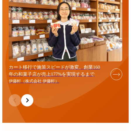
カート移行で施策スピードが激変。創業160
年の和菓子店が売上177%を実現するまで
伊藤軒（株式会社 伊藤軒）