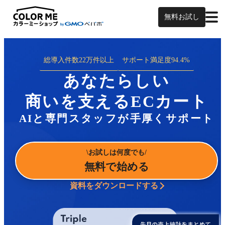
無料お試し
総導入件数
22万件以上
サポート満足度
94.4%
あなたらしい
商いを支えるECカート
AIと専門スタッフが手厚くサポート
お試しは何度でも
無料で始める
資料をダウンロードする