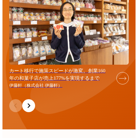
カート移行で施策スピードが激変。創業160
年の和菓子店が売上177%を実現するまで
伊藤軒（株式会社 伊藤軒）