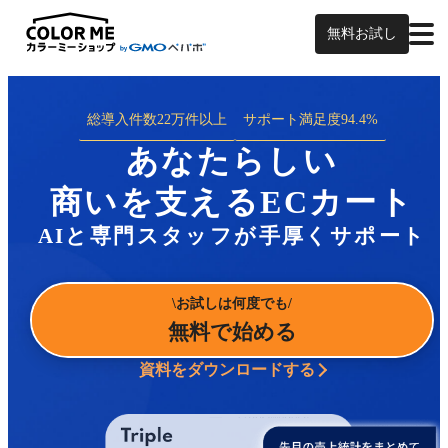
無料お試し
総導入件数
22万件以上
サポート満足度
94.4%
あなたらしい
商いを支えるECカート
AIと専門スタッフが手厚くサポート
お試しは何度でも
無料で始める
資料をダウンロードする