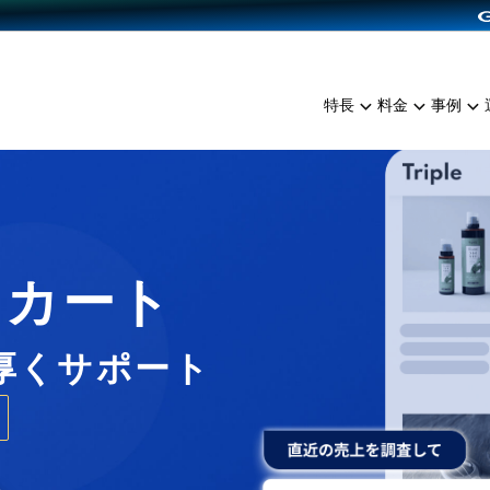
dPress導入
雑貨販売
サービスを見る
運営ノウハウを見る
ンを見る
プランを比較する
EC（海外販売）
を見る
事例資料をみる
イン制作代行
イベント・セミナー
ミアム
料金シミュレーション
特長
料金
事例
ンディングの強化
インタビュー
食品
代行
コミュニティイベントCart
ジ
他社サービスとの比較
ざまな販売方法
ップ事例
ファッション
・API連携代行
よむよむカラーミー
ュラー
につながる集客
雑貨
YouTubeチャンネル
ッピングカート
ロイヤリティを向上
Cカート
イルアプリ
店舗との連携
厚くサポート