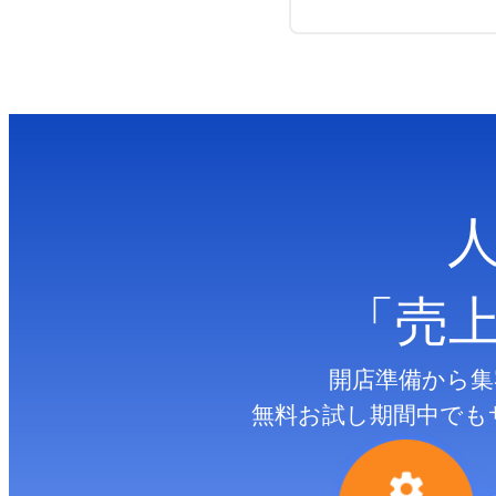
「売
開店準備から集
無料お試し期間中でも