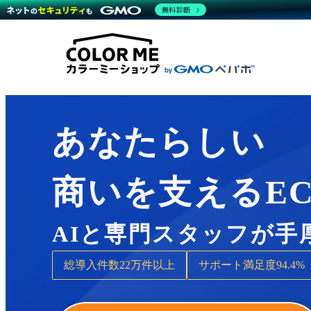
商材一覧を見る
無料診断
Wor
代行
運営サポート
機能一覧を見る
プラ
越境
料金
事例
デザ
事例
サポート一覧を見る
プレ
ブラ
事例
設定
プラン・料金一覧を見る
ラー
お役立ち資料を見る
さま
ショ
開発
レギ
売上
あなたらしい
ショ
顧客
商いを支えるE
モバ
複数
AIと専門スタッフが手
総導入件数
22万件以上
サポート満足度
94.4%