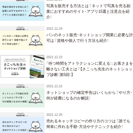
写真を販売する方法とは？ネットで写真を売る副
業におすすめのサイト・アプリ15選と注意点を紹
介！
2021.12.24
パンのネット販売・ネットショップ開業に必要な許
可は？資格や個人で行う方法も紹介！
2021.12.23
「待つ時間をアトラクションに変える！」お客さまを
離さない工夫とは？【さこっち先生のネットショッ
プ診断（第5回）】
2021.12.22
ネットショップの確定申告はいくらから？やり方・
何が経費になるのか解説！
2021.12.20
売れるキャッチコピーの作り方のコツは？誰でも
簡単に作れる手順・方法やテクニックを紹介！