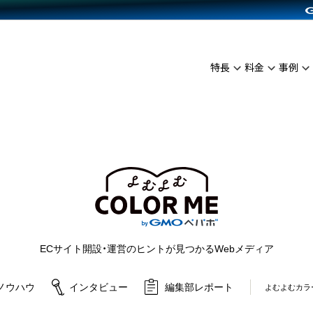
C（海外販売）
雑貨販売
サービスを見る
運営ノウハウを見る
ンを見る
プランを比較する
を見る
事例資料をみる
イン制作代行
イベント・セミナー
ディングの強化
アム
料金シミュレーション
インタビュー
食品
特長
料金
事例
代行
コミュニティイベントCarty
ざまな販売方法
ジ
他社サービスとの比較
ップ事例
ファッション
API連携代行
よむよむカラーミー
につながる集客
ュラー
雑貨
YouTubeチャンネル
ピングカート
ロイヤリティを向上
よむよむ
イルアプリ
店舗との連携
ECサイト開設・運営のヒントが見つかるWebメディア
ノウハウ
インタビュー
編集部レポート
よむよむカラ