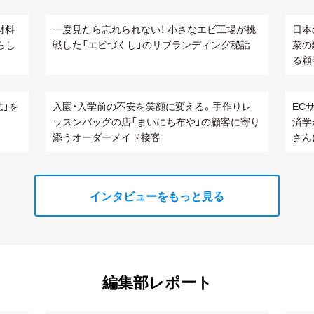
材料
一度見たら忘れられない！ 小さなエビ工場が挑
日本
分らし
戦した「エビづくし」のリブランディング秘話
菜の
る顧
法」を
入園・入学前の不安を笑顔に変える。手作りレ
EC
ッスンバッグの店「まいにち布や」の顧客に寄り
済学
添うオーダーメイド接客
さん
インタビューをもっと見る
編集部レポート