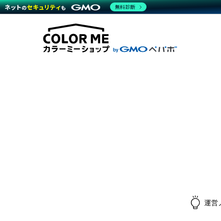
無料診断
商材一覧を見る
越境E
代行
運営サポート
機能一覧を見る
プラ
料金
事例
事例
デザ
ブラン
サポート一覧を見る
プレミ
事例
プラン・料金一覧を見る
設定
さま
お役立ち資料を見る
ラー
ショ
開発・
売上
レギ
ショッ
顧客
モバ
複数
運営