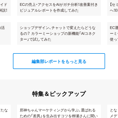
ガイド
ECの売上・アクセスをAIがガチ分析！改善案付き
【セ
解説！
ビジュアルレポートを作成してみた
へ！
の活
ショップデザイン、チャットで変えたらどうな
EC
るの？ カラーミーショップの新機能「AIコネク
ーミ
ター」で試してみた
使っ
編集部レポートをもっと見る
特集＆ピックアップ
新たな
邪神ちゃんマーケティングから学ぶ、選ばれる
とな
ための「差異」を生み出すコツを栁瀬さんに聞い
メデ