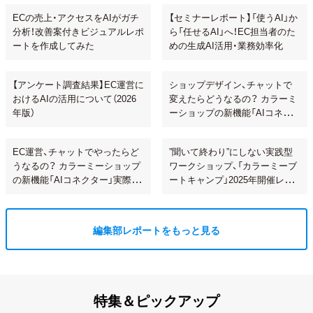
ECの売上・アクセスをAIがガチ
【セミナーレポート】「使うAI」か
分析！改善案付きビジュアルレポ
ら「任せるAI」へ！EC担当者のた
ートを作成してみた
めの生成AI活用・業務効率化
【アンケート調査結果】EC運営に
ショップデザイン、チャットで
おけるAIの活用について（2026
変えたらどうなるの？ カラーミ
年版）
ーショップの新機能「AIコネク
ター」で試してみた
EC運営、チャットでやったらど
”聞いて終わり”にしない実践型
うなるの？ カラーミーショップ
ワークショップ、「カラーミーブ
の新機能「AIコネクター」実際に
ートキャンプ」2025年開催レポ
使ってみた
ート！
編集部レポートをもっと見る
特集＆ピックアップ