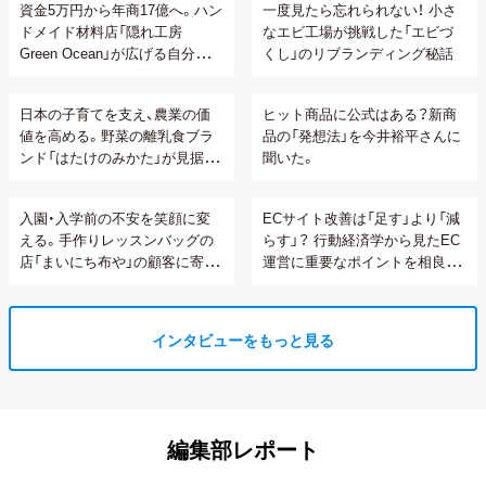
資金5万円から年商17億へ。ハン
一度見たら忘れられない！ 小さ
ドメイド材料店「隠れ工房
なエビ工場が挑戦した「エビづ
Green Ocean」が広げる自分らし
くし」のリブランディング秘話
い生き方の可能性
日本の子育てを支え、農業の価
ヒット商品に公式はある？新商
値を高める。野菜の離乳食ブラ
品の「発想法」を今井裕平さんに
ンド「はたけのみかた」が見据え
聞いた。
る顧客との関係性構築
入園・入学前の不安を笑顔に変
ECサイト改善は「足す」より「減
える。手作りレッスンバッグの
らす」？ 行動経済学から見たEC
店「まいにち布や」の顧客に寄り
運営に重要なポイントを相良さ
添うオーダーメイド接客
んに聞いてみた。
インタビューをもっと見る
編集部レポート