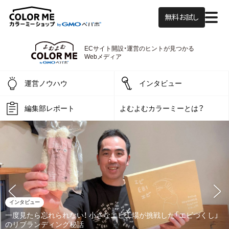
無料お試し
よむよむカラーミ
ECサイト開設・運営の
ヒントが見つかる
Webメディア
運営ノウハウ
インタビュー
編集部レポート
よむよむカラーミーとは？
インタビュー
一度見たら忘れられない！ 小さなエビ工場が挑戦した「エビづくし」
のリブランディング秘話