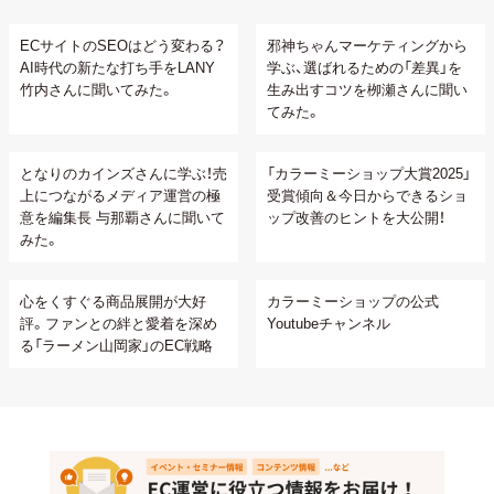
ECサイトのSEOはどう変わる？
邪神ちゃんマーケティングから
AI時代の新たな打ち手をLANY
学ぶ、選ばれるための「差異」を
竹内さんに聞いてみた。
生み出すコツを栁瀬さんに聞い
てみた。
となりのカインズさんに学ぶ！売
「カラーミーショップ大賞2025」
上につながるメディア運営の極
受賞傾向＆今日からできるショ
意を編集長 与那覇さんに聞いて
ップ改善のヒントを大公開！
みた。
心をくすぐる商品展開が大好
カラーミーショップの公式
評。ファンとの絆と愛着を深め
Youtubeチャンネル
る「ラーメン山岡家」のEC戦略