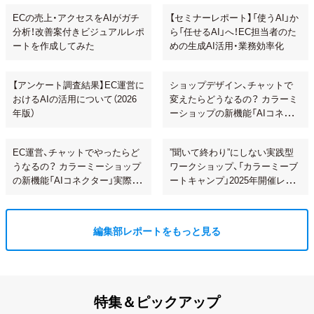
ECの売上・アクセスをAIがガチ
【セミナーレポート】「使うAI」か
分析！改善案付きビジュアルレポ
ら「任せるAI」へ！EC担当者のた
ートを作成してみた
めの生成AI活用・業務効率化
【アンケート調査結果】EC運営に
ショップデザイン、チャットで
おけるAIの活用について（2026
変えたらどうなるの？ カラーミ
年版）
ーショップの新機能「AIコネク
ター」で試してみた
EC運営、チャットでやったらど
”聞いて終わり”にしない実践型
うなるの？ カラーミーショップ
ワークショップ、「カラーミーブ
の新機能「AIコネクター」実際に
ートキャンプ」2025年開催レポ
使ってみた
ート！
編集部レポートをもっと見る
特集＆ピックアップ