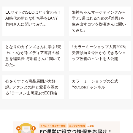
ECサイトのSEOはどう変わる？
邪神ちゃんマーケティングから
AI時代の新たな打ち手をLANY
学ぶ、選ばれるための「差異」を
竹内さんに聞いてみた。
生み出すコツを栁瀬さんに聞い
てみた。
となりのカインズさんに学ぶ！売
「カラーミーショップ大賞2025」
上につながるメディア運営の極
受賞傾向＆今日からできるショ
意を編集長 与那覇さんに聞いて
ップ改善のヒントを大公開！
みた。
心をくすぐる商品展開が大好
カラーミーショップの公式
評。ファンとの絆と愛着を深め
Youtubeチャンネル
る「ラーメン山岡家」のEC戦略