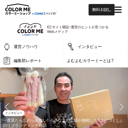
無料お試し
よむよむカラーミ
ECサイト開設・運営の
ヒントが見つかる
Webメディア
運営ノウハウ
インタビュー
編集部レポート
よむよむカラーミーとは？
インタビュー
一度見たら忘れられない！ 小さなエビ工場が挑戦した「エビづくし」
のリブランディング秘話