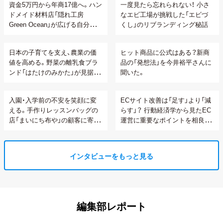
資金5万円から年商17億へ。ハン
一度見たら忘れられない！ 小さ
ドメイド材料店「隠れ工房
なエビ工場が挑戦した「エビづ
Green Ocean」が広げる自分らし
くし」のリブランディング秘話
い生き方の可能性
日本の子育てを支え、農業の価
ヒット商品に公式はある？新商
値を高める。野菜の離乳食ブラ
品の「発想法」を今井裕平さんに
ンド「はたけのみかた」が見据え
聞いた。
る顧客との関係性構築
入園・入学前の不安を笑顔に変
ECサイト改善は「足す」より「減
える。手作りレッスンバッグの
らす」？ 行動経済学から見たEC
店「まいにち布や」の顧客に寄り
運営に重要なポイントを相良さ
添うオーダーメイド接客
んに聞いてみた。
インタビューをもっと見る
編集部レポート