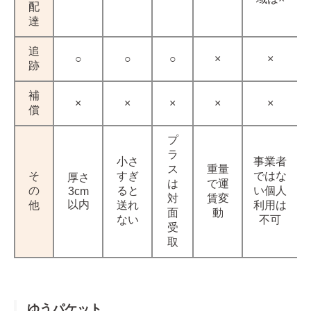
配
達
追
○
○
○
×
×
跡
補
×
×
×
×
×
償
プ
ラ
小さ
事業者
ス
重量
そ
すぎ
ではな
厚さ
は
で運
の
ると
い個人
3cm
対
賃変
以内
他
送れ
利用は
面
動
ない
不可
受
取
ゆうパケット