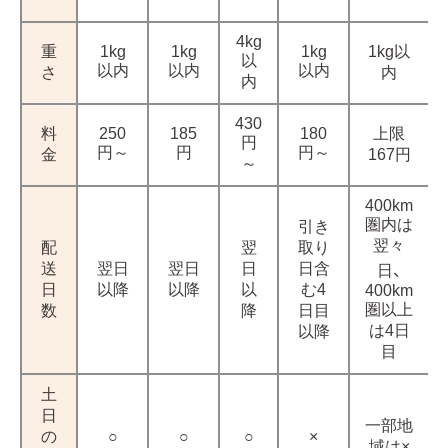
4kg
重
1kg
1kg
1kg
1kg以
以
以内
以内
以内
さ
内
内
430
料
250
185
180
上限
円
円～
円
円～
金
167円
～
400km
圏内は
引き
翌々
配
翌
取り
送
翌日
翌日
日
日含
日、
日
以降
以降
以
む4
400km
圏以上
数
降
日目
は4日
以降
目
土
日
一部地
の
○
○
○
×
域は×