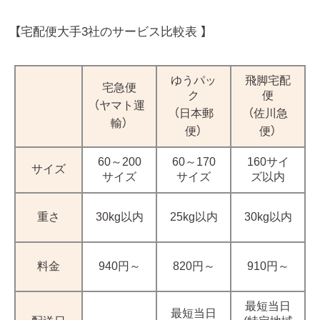
【宅配便大手3社のサービス比較表 】
ゆうパッ
飛脚宅配
宅急便
ク
便
（ヤマト運
（日本郵
（佐川急
輸）
便）
便）
60～200
60～170
160サイ
サイズ
サイズ
サイズ
ズ以内
重さ
30kg以内
25kg以内
30kg以内
料金
940円～
820円～
910円～
最短当日
最短当日