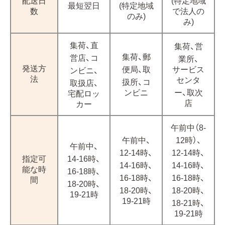
配送日
(特定地域
最短翌日
(特定地域
数
で法人の
のみ)
み)
集荷、直
集荷、営
集荷、郵
営店、コ
業所、
発送方
便局、取
サービス
ンビニ、
法
センタ
扱所、コ
取扱店、
ンビニ
ー、取次
宅配ロッ
店
カー
午前中（8-
午前中、
12時）、
午前中、
12-14時、
12-14時、
指定可
14-16時、
14-16時、
14-16時、
能な時
16-18時、
16-18時、
16-18時、
間
18-20時、
18-20時、
18-20時、
19-21時
19-21時
18-21時、
19-21時