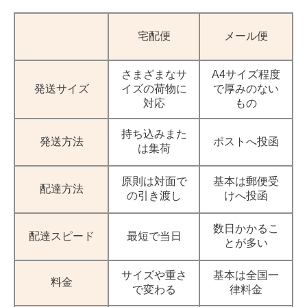
宅配便
メール便
さまざまなサ
A4サイズ程度
発送サイズ
イズの荷物に
で厚みのない
対応
もの
持ち込みまた
発送方法
ポストへ投函
は集荷
原則は対面で
基本は郵便受
配達方法
の引き渡し
けへ投函
数日かかるこ
配達スピード
最短で当日
とが多い
サイズや重さ
基本は全国一
料金
で変わる
律料金