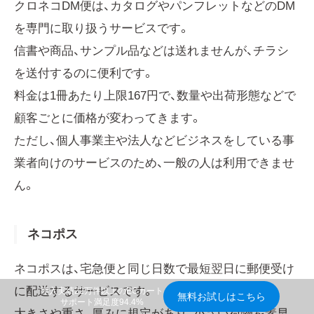
クロネコDM便は、カタログやパンフレットなどのDM
を専門に取り扱うサービスです。
信書や商品、サンプル品などは送れませんが、チラシ
を送付するのに便利です。
料金は1冊あたり上限167円で、数量や出荷形態などで
顧客ごとに価格が変わってきます。
ただし、個人事業主や法人などビジネスをしている事
業者向けのサービスのため、一般の人は利用できませ
ん。
ネコポス
ネコポスは、宅急便と同じ日数で最短翌日に郵便受け
に配送するサービスです。
導入実績22万件以上のECカート
無料お試しはこちら
サポート満足度94.4%
大きさや重さ、厚みに規定があり、小さい荷物を素早