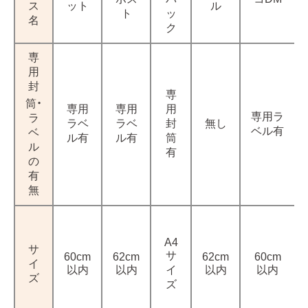
ス
ット
ル
ト
ッ
名
ク
専
用
封
専
筒・
専用
専用
用
専用ラ
ラ
ラベ
ラベ
封
無し
ベル有
ベ
ル有
ル有
筒
ル
有
の
有
無
A4
サ
サ
60cm
62cm
62cm
60cm
イ
以内
以内
イ
以内
以内
ズ
ズ