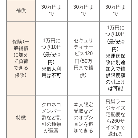
30万円ま
30万円ま
30万円ま
補償
で
で
で
1万円に
つき10円
1万円に
セキュリ
保険（一
（最低50
つき10円
ティサー
般補償
円）
ビス420
に加え
（最低50
※運送保
て負荷
円（50万
円）
険に別途
できる
円まで補
※個人利
加入で補
保険）
用は不可
償）
償限度額
の引上げ
は可能
飛脚ラー
クロネコ
本人限定
ジサイズ
メンバー
受取など
宅配便な
特徴
割など割
のオプシ
ら260サ
引の種類
ョンを追
イズまで
が豊富
加できる
送れる