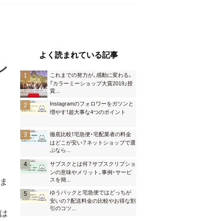
よく読まれている記事
ン
これまでの努力が、感動に変わる。
「カラーミーショップ大賞2019」授
賞
...
Instagramのフォロワーをガツンと
増やす！超大事な4つのポイント
徹底比較！宅急便・宅配業者の料金
はどこが安い？ネットショップで選
ぶなら
...
サブスクとは何？サブスクリプショ
ンの意味やメリット、事例・サービ
スを簡
...
ま
ゆうパックと宅急便ではどっちが
安いの？配送料金の比較やお得な割
引のコツ
...
は