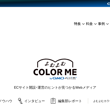
C（海外販売）
雑貨販売
サービスを見る
運営ノウハウを見る
ンを見る
プランを比較する
を見る
事例資料をみる
イン制作代行
イベント・セミナー
ディングの強化
アム
料金シミュレーション
インタビュー
食品
特長
料金
事例
代行
コミュニティイベントCarty
ざまな販売方法
ジ
他社サービスとの比較
ップ事例
ファッション
API連携代行
よむよむカラーミー
につながる集客
ュラー
雑貨
YouTubeチャンネル
ピングカート
ロイヤリティを向上
よむよむカラーミ
イルアプリ
店舗との連携
ECサイト開設・運営のヒントが見つかるWebメディア
ノウハウ
インタビュー
編集部レポート
よむよむカラ