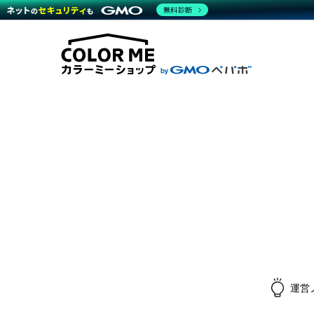
無料診断
商材一覧を見る
越境E
代行
運営サポート
機能一覧を見る
プラ
料金
事例
事例
デザ
ブラン
サポート一覧を見る
プレミ
事例
プラン・料金一覧を見る
設定
さま
お役立ち資料を見る
ラー
ショ
開発・
売上
レギ
ショッ
顧客
モバ
複数
運営