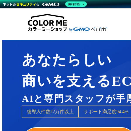
商材一覧を見る
無料診断
Wor
代行
運営サポート
機能一覧を見る
プラ
越境
料金
事例
デザ
事例
サポート一覧を見る
プレ
ブラ
事例
設定
プラン・料金一覧を見る
ラー
お役立ち資料を見る
さま
ショ
開発
レギ
売上
あなたらしい
ショ
顧客
商いを支えるE
モバ
複数
AIと専門スタッフが手
総導入件数
22万件以上
サポート満足度
94.4%