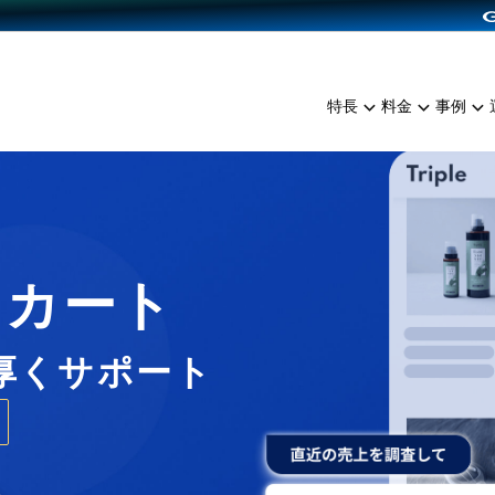
dPress導入
雑貨販売
サービスを見る
運営ノウハウを見る
ンを見る
プランを比較する
EC（海外販売）
を見る
事例資料をみる
イン制作代行
イベント・セミナー
ミアム
料金シミュレーション
特長
料金
事例
ンディングの強化
インタビュー
食品
代行
コミュニティイベントCart
ジ
他社サービスとの比較
ざまな販売方法
ップ事例
ファッション
・API連携代行
よむよむカラーミー
ュラー
につながる集客
雑貨
YouTubeチャンネル
ッピングカート
ロイヤリティを向上
Cカート
イルアプリ
店舗との連携
厚くサポート