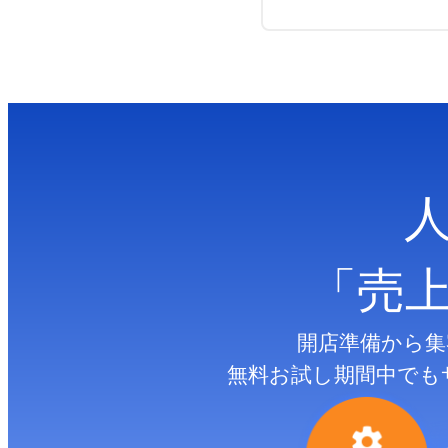
「売
開店準備から集
無料お試し期間中でも