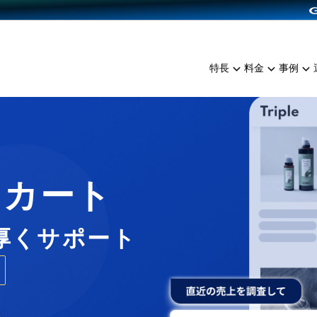
dPress導入
雑貨販売
サービスを見る
運営ノウハウを見る
ンを見る
プランを比較する
EC（海外販売）
を見る
事例資料をみる
イン制作代行
イベント・セミナー
ミアム
料金シミュレーション
特長
料金
事例
ンディングの強化
インタビュー
食品
代行
コミュニティイベントCart
ジ
他社サービスとの比較
ざまな販売方法
ップ事例
ファッション
・API連携代行
よむよむカラーミー
ュラー
につながる集客
雑貨
YouTubeチャンネル
ッピングカート
ロイヤリティを向上
Cカート
イルアプリ
店舗との連携
厚くサポート