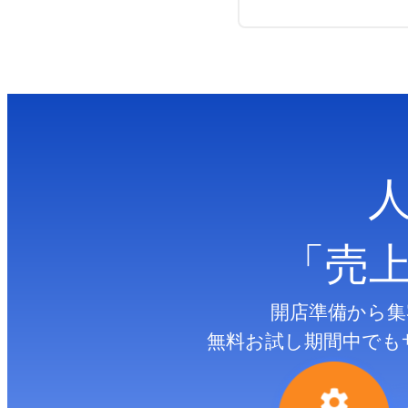
「売
開店準備から集
無料お試し期間中でも