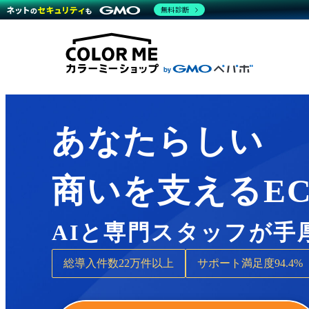
商材一覧を見る
無料診断
Wor
代行
運営サポート
機能一覧を見る
プラ
越境
料金
事例
デザ
事例
サポート一覧を見る
プレ
ブラ
事例
設定
プラン・料金一覧を見る
ラー
お役立ち資料を見る
さま
ショ
開発
レギ
売上
あなたらしい
ショ
顧客
商いを支えるE
モバ
複数
AIと専門スタッフが手
総導入件数
22万件以上
サポート満足度
94.4%