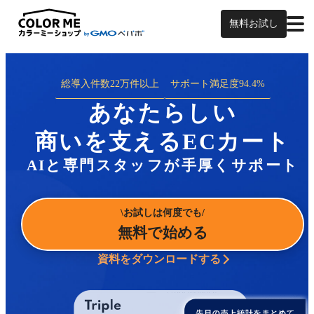
無料お試し
総導入件数
22万件以上
サポート満足度
94.4%
あなたらしい
商いを支えるECカート
AIと専門スタッフが手厚くサポート
お試しは何度でも
無料で始める
資料をダウンロードする