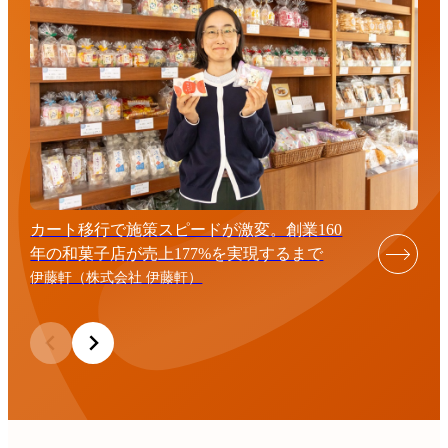
カート移行で施策スピードが激変。創業160
年の和菓子店が売上177%を実現するまで
伊藤軒（株式会社 伊藤軒）