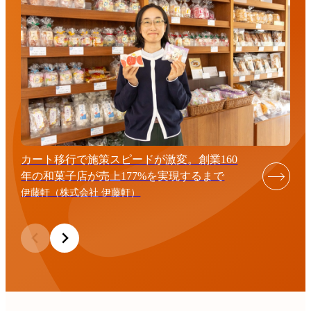
カート移行で施策スピードが激変。創業160
年の和菓子店が売上177%を実現するまで
伊藤軒（株式会社 伊藤軒）