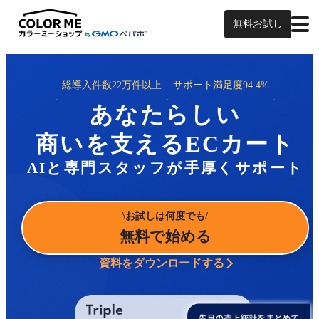
無料お試し
総導入件数
22万件以上
サポート満足度
94.4%
あなたらしい
商いを支えるECカート
AIと専門スタッフが手厚くサポート
お試しは何度でも
無料で始める
資料をダウンロードする