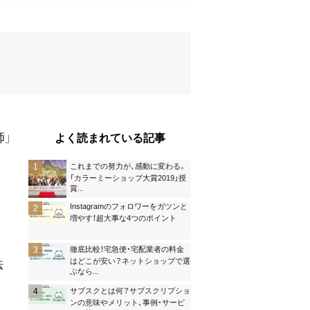
師」
よく読まれている記事
これまでの努力が、感動に変わる。
「カラーミーショップ大賞2019」授
賞
...
Instagramのフォロワーをガツンと
増やす！超大事な4つのポイント
徹底比較！宅急便・宅配業者の料金
はどこが安い？ネットショップで選
法
ぶなら
...
サブスクとは何？サブスクリプショ
ンの意味やメリット、事例・サービ