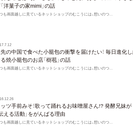
「洋菓子の家mimi」の話
つも画面越しに見ているネットショップのむこうには、想いのつ
...
17.7.12
旅先の中国で食べた小籠包の衝撃を届けたい！ 毎日進化し
ける焼小籠包のお店「樹苞」の話
つも画面越しに見ているネットショップのむこうには、想いのつ
...
16.12.26
レッツ手前みそ！歌って踊れるお味噌屋さん!? 発酵兄妹が
「伝える活動」をがんばる理由
つも画面越しに見ているネットショップのむこうには、想いのつ
...