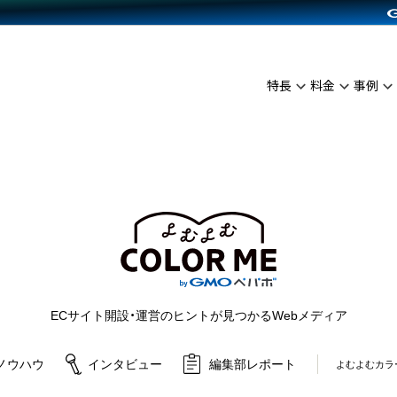
C（海外販売）
雑貨販売
サービスを見る
運営ノウハウを見る
ンを見る
プランを比較する
を見る
事例資料をみる
イン制作代行
イベント・セミナー
ディングの強化
アム
料金シミュレーション
インタビュー
食品
特長
料金
事例
代行
コミュニティイベントCarty
ざまな販売方法
ジ
他社サービスとの比較
ップ事例
ファッション
API連携代行
よむよむカラーミー
につながる集客
ュラー
雑貨
YouTubeチャンネル
ピングカート
ロイヤリティを向上
よむよむカラーミ
イルアプリ
店舗との連携
ECサイト開設・運営のヒントが見つかるWebメディア
ノウハウ
インタビュー
編集部レポート
よむよむカラ