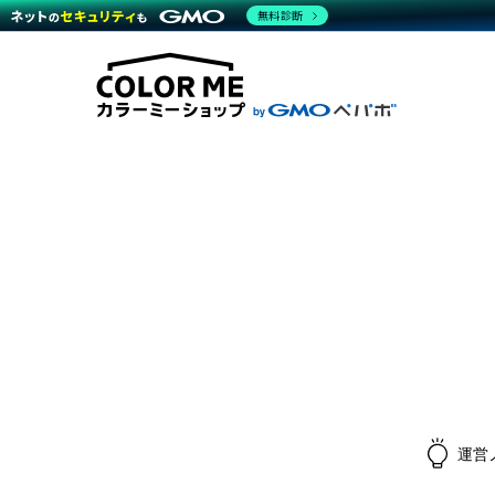
無料診断
商材一覧を見る
越境E
代行
運営サポート
機能一覧を見る
プラ
料金
事例
事例
デザ
ブラン
サポート一覧を見る
プレミ
事例
プラン・料金一覧を見る
設定
さま
お役立ち資料を見る
ラー
ショ
開発・
売上
レギ
ショッ
顧客
モバ
複数
運営