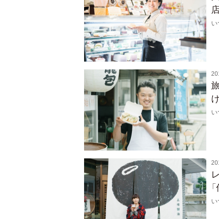
店
い
20
い
20
い