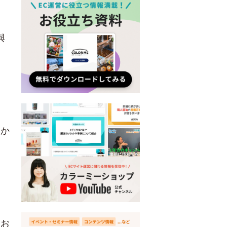
與
つか
なお