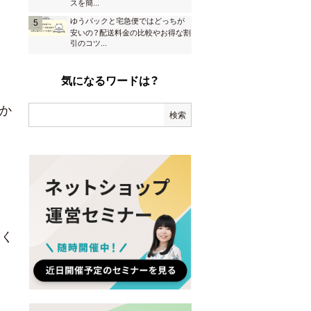
スを簡
...
ゆうパックと宅急便ではどっちが
安いの？配送料金の比較やお得な割
引のコツ
...
気になるワードは？
か
そく