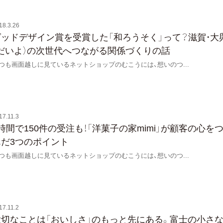
18.3.26
グッドデザイン賞を受賞した「和ろうそく」って？滋賀・大
（だいよ）の次世代へつながる関係づくりの話
つも画面越しに見ているネットショップのむこうには、想いのつ
...
17.11.3
時間で150件の受注も！「洋菓子の家mimi」が顧客の心を
んだ3つのポイント
つも画面越しに見ているネットショップのむこうには、想いのつ
...
17.11.2
大切なことは「おいしさ」のもっと先にある。富士の小さ