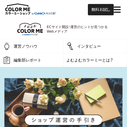
無料お試し
ECサイト開設・運営の
ヒントが見つかる
よむよむカラーミー
Webメディア
運営ノウハウ
インタビュー
編集部レポート
よむよむカラーミーとは？