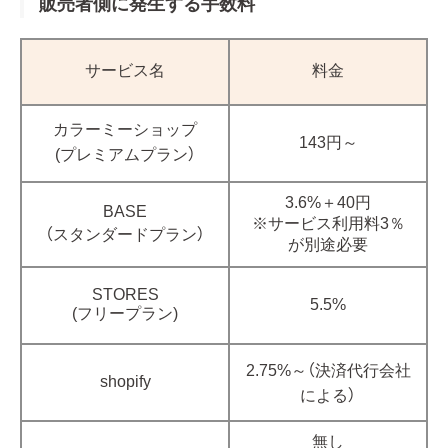
販売者側に発生する手数料
サービス名
料金
カラーミーショップ
143円～
(プレミアムプラン）
3.6%＋40円
BASE
※サービス利用料3％
（スタンダードプラン）
が別途必要
STORES
5.5%
(フリープラン)
2.75%～（決済代行会社
shopify
による）
無し