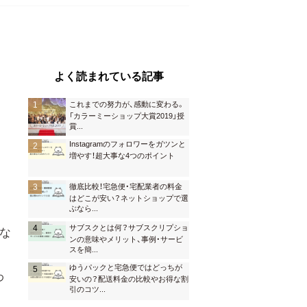
よく読まれている記事
これまでの努力が、感動に変わる。
「カラーミーショップ大賞2019」授
賞
...
Instagramのフォロワーをガツンと
増やす！超大事な4つのポイント
徹底比較！宅急便・宅配業者の料金
はどこが安い？ネットショップで選
ぶなら
...
サブスクとは何？サブスクリプショ
な
ンの意味やメリット、事例・サービ
スを簡
...
ゆうパックと宅急便ではどっちが
わ
安いの？配送料金の比較やお得な割
引のコツ
...