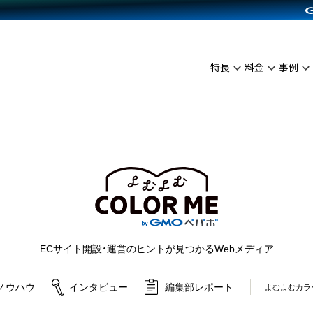
C（海外販売）
雑貨販売
サービスを見る
運営ノウハウを見る
ンを見る
プランを比較する
を見る
事例資料をみる
イン制作代行
イベント・セミナー
ディングの強化
アム
料金シミュレーション
インタビュー
食品
特長
料金
事例
代行
コミュニティイベントCarty
ざまな販売方法
ジ
他社サービスとの比較
ップ事例
ファッション
API連携代行
よむよむカラーミー
につながる集客
ュラー
雑貨
YouTubeチャンネル
ピングカート
ロイヤリティを向上
よむよむカラーミ
イルアプリ
店舗との連携
ECサイト開設・運営のヒントが見つかるWebメディア
ノウハウ
インタビュー
編集部レポート
よむよむカラ