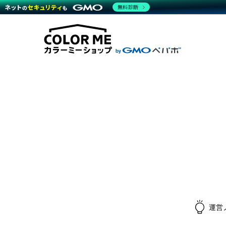
無料診断
商材一覧を見る
越境E
代行
運営サポート
機能一覧を見る
プラ
料金
事例
事例
デザ
ブラン
サポート一覧を見る
プレミ
事例
プラン・料金一覧を見る
設定
さま
お役立ち資料を見る
ラー
ショ
開発・
売上
レギ
ショッ
顧客
モバ
複数
運営