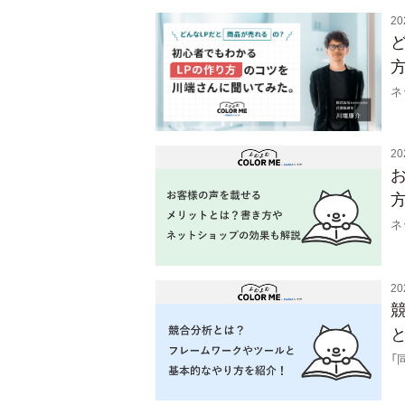
20
ネ
20
ネ
20
「