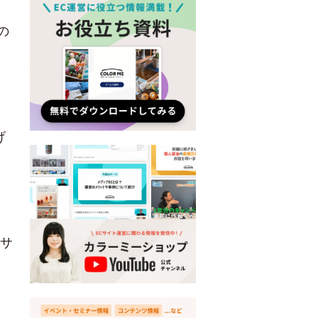
の
げ
済サ