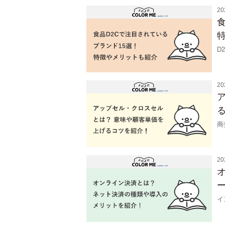
20
食
D
20
商
20
イ