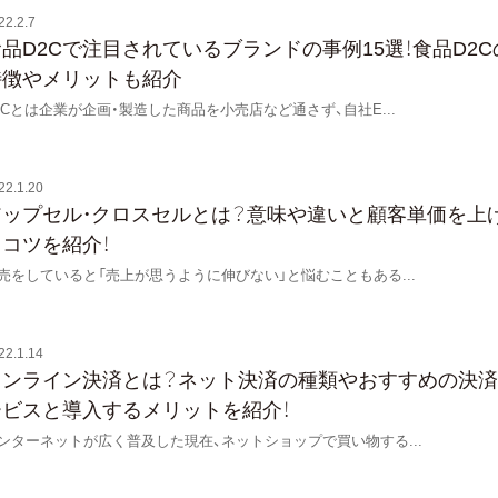
22.2.7
品D2Cで注目されているブランドの事例15選！食品D2C
特徴やメリットも紹介
2Cとは企業が企画・製造した商品を小売店など通さず、自社E
...
22.1.20
アップセル・クロスセルとは？意味や違いと顧客単価を上
るコツを紹介！
売をしていると「売上が思うように伸びない」と悩むこともある
...
22.1.14
オンライン決済とは？ネット決済の種類やおすすめの決
ービスと導入するメリットを紹介！
ンターネットが広く普及した現在、ネットショップで買い物する
...