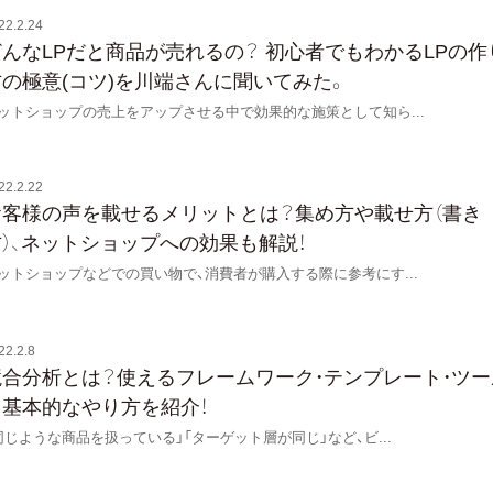
22.2.24
どんなLPだと商品が売れるの？ 初心者でもわかるLPの作
方の極意(コツ)を川端さんに聞いてみた。
ットショップの売上をアップさせる中で効果的な施策として知ら
...
22.2.22
お客様の声を載せるメリットとは？集め方や載せ方（書き
方）、ネットショップへの効果も解説！
ットショップなどでの買い物で、消費者が購入する際に参考にす
...
22.2.8
競合分析とは？使えるフレームワーク・テンプレート・ツー
と基本的なやり方を紹介！
同じような商品を扱っている」「ターゲット層が同じ」など、ビ
...