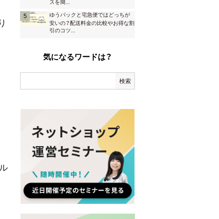
スを簡
...
ゆうパックと宅急便ではどっちが
り
安いの？配送料金の比較やお得な割
引のコツ
...
気になるワードは？
ル