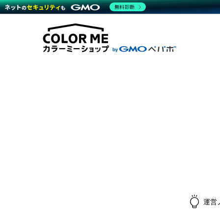
無料診断
商材一覧を見る
越境E
代行
運営サポート
機能一覧を見る
プラ
料金
事例
事例
デザ
ブラン
サポート一覧を見る
プレミ
事例
プラン・料金一覧を見る
設定
さま
お役立ち資料を見る
ラー
ショ
開発・
売上
レギ
ショッ
顧客
モバ
複数
運営