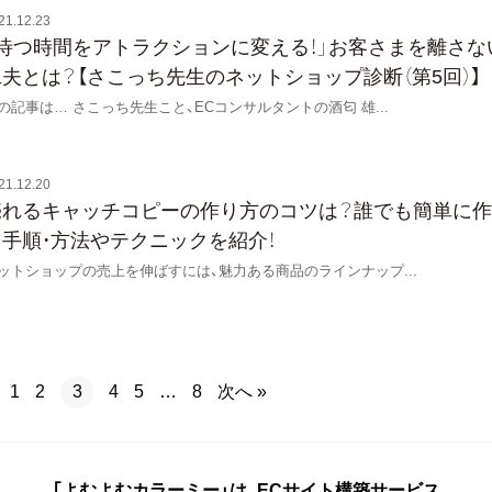
21.12.23
「待つ時間をアトラクションに変える！」お客さまを離さな
工夫とは？【さこっち先生のネットショップ診断（第5回）】
の記事は… さこっち先生こと、ECコンサルタントの酒匂 雄
...
21.12.20
売れるキャッチコピーの作り方のコツは？誰でも簡単に
る手順・方法やテクニックを紹介！
ットショップの売上を伸ばすには、魅力ある商品のラインナップ
...
次へ »
1
2
3
4
5
…
8
「よむよむカラーミー」は、ECサイト構築サービス