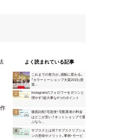
法
よく読まれている記事
これまでの努力が、感動に変わる。
「カラーミーショップ大賞2019」授
賞
...
Instagramのフォロワーをガツンと
増やす！超大事な4つのポイント
の作
徹底比較！宅急便・宅配業者の料金
はどこが安い？ネットショップで選
ぶなら
...
サブスクとは何？サブスクリプショ
ンの意味やメリット、事例・サービ