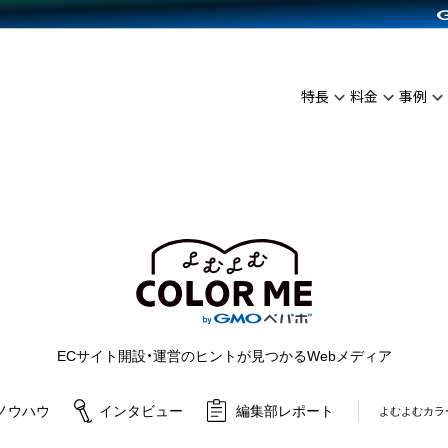
C（海外販売）
雑貨販売
サービスを見る
運営ノウハウを見る
ンを見る
プランを比較する
を見る
事例資料をみる
イン制作代行
イベント・セミナー
ディングの強化
アム
料金シミュレーション
インタビュー
食品
特長
料金
事例
代行
コミュニティイベントCarty
ざまな販売方法
ジ
他社サービスとの比較
ップ事例
ファッション
API連携代行
よむよむカラーミー
につながる集客
ュラー
雑貨
YouTubeチャンネル
ピングカート
ロイヤリティを向上
よむよむカラーミ
イルアプリ
店舗との連携
ECサイト開設・運営のヒントが見つかるWebメディア
ノウハウ
インタビュー
編集部レポート
よむよむカラ