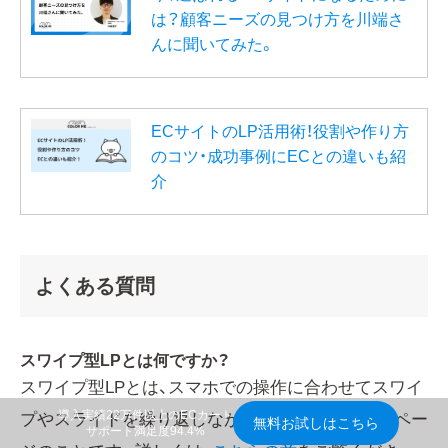
は？顧客ニーズの見つけ方を川端さ
んに聞いてみた。
ECサイトのLP活用術！役割や作り方
のコツ・成功事例にECとの違いも紹
介
よくある質問
スワイプ型LPとは何ですか？
スワイプ型LPとは、スマホでの操作に合わせてスワイ
導入実績22万件以上のECカート
プやスライドを繰り返しながら読むランディングペー
無料お試しはこちら
サポート満足度94.4%